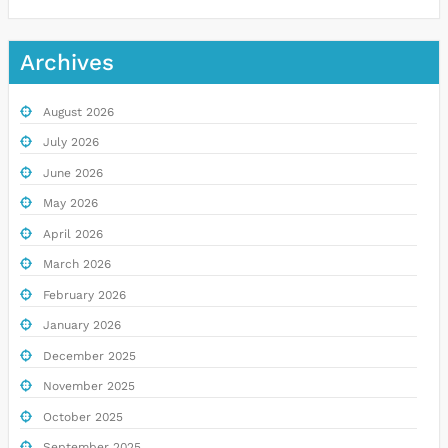
Archives
August 2026
July 2026
June 2026
May 2026
April 2026
March 2026
February 2026
January 2026
December 2025
November 2025
October 2025
September 2025