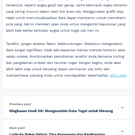
terbentuk, seperti angka ganjil dan genap, serta kelompok angka tertentu
yang sering muncul dalam hasil live draw sdy. Menggunakan grafik atau
tabel untuk memvisualisasikan data dapat membantu untuk memahami
pola yang. Hal ini memberi jalan Anda untuk mengambil keputusan yang
lebih baik ketika tentukan angka untuk togel sdy hari ini.
Terakhir, jangan abaikan faktor keberuntungan. Meskipun menganalisis
data sangat signifikan, tidak ada kepastian bahwa metode tertentu akan
selalu sukses. Kombinasikan pemahaman analitis Anda bersama insting
dan pengalaman pribadi dari taruhan togel. Dengan begitu, Anda akan
lebih lebih siap untuk bersaing dalam permainan sdy lotto dan
memperbesar peluang Anda untuk mendapatkan keberhasilan.
SDY Lotto
Previous post
Ringkasan Hasil HK: Menganalisis Data Togel untuk Menang
Next post
Login ke Poker Hebat: Tips Keamanan dan Kenikmatan