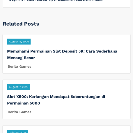
Related Posts
August 8, 2026
Memahami Permainan Slot Deposit 5K: Cara Sederhana
Menang Besar
Berita Games
August 7, 2026
Slot X500: Keriangan Mendapat Keberuntungan di
Permainan 5000
Berita Games
July 29, 2026