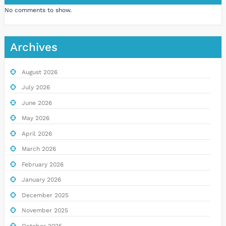
No comments to show.
Archives
August 2026
July 2026
June 2026
May 2026
April 2026
March 2026
February 2026
January 2026
December 2025
November 2025
October 2025