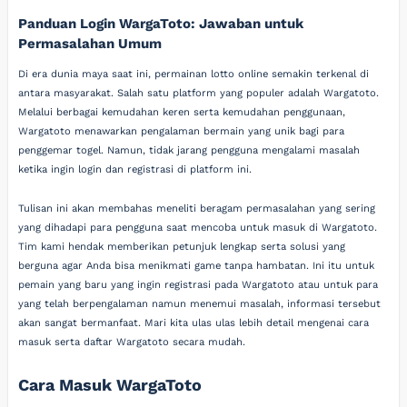
Panduan Login WargaToto: Jawaban untuk
Permasalahan Umum
Di era dunia maya saat ini, permainan lotto online semakin terkenal di
antara masyarakat. Salah satu platform yang populer adalah Wargatoto.
Melalui berbagai kemudahan keren serta kemudahan penggunaan,
Wargatoto menawarkan pengalaman bermain yang unik bagi para
penggemar togel. Namun, tidak jarang pengguna mengalami masalah
ketika ingin login dan registrasi di platform ini.
Tulisan ini akan membahas meneliti beragam permasalahan yang sering
yang dihadapi para pengguna saat mencoba untuk masuk di Wargatoto.
Tim kami hendak memberikan petunjuk lengkap serta solusi yang
berguna agar Anda bisa menikmati game tanpa hambatan. Ini itu untuk
pemain yang baru yang ingin registrasi pada Wargatoto atau untuk para
yang telah berpengalaman namun menemui masalah, informasi tersebut
akan sangat bermanfaat. Mari kita ulas ulas lebih detail mengenai cara
masuk serta daftar Wargatoto secara mudah.
Cara Masuk WargaToto