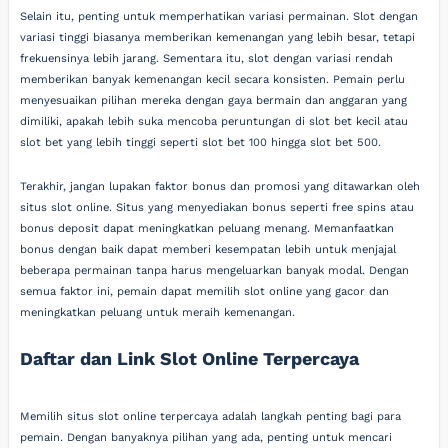
Selain itu, penting untuk memperhatikan variasi permainan. Slot dengan
variasi tinggi biasanya memberikan kemenangan yang lebih besar, tetapi
frekuensinya lebih jarang. Sementara itu, slot dengan variasi rendah
memberikan banyak kemenangan kecil secara konsisten. Pemain perlu
menyesuaikan pilihan mereka dengan gaya bermain dan anggaran yang
dimiliki, apakah lebih suka mencoba peruntungan di slot bet kecil atau
slot bet yang lebih tinggi seperti slot bet 100 hingga slot bet 500.
Terakhir, jangan lupakan faktor bonus dan promosi yang ditawarkan oleh
situs slot online. Situs yang menyediakan bonus seperti free spins atau
bonus deposit dapat meningkatkan peluang menang. Memanfaatkan
bonus dengan baik dapat memberi kesempatan lebih untuk menjajal
beberapa permainan tanpa harus mengeluarkan banyak modal. Dengan
semua faktor ini, pemain dapat memilih slot online yang gacor dan
meningkatkan peluang untuk meraih kemenangan.
Daftar dan Link Slot Online Terpercaya
Memilih situs slot online terpercaya adalah langkah penting bagi para
pemain. Dengan banyaknya pilihan yang ada, penting untuk mencari