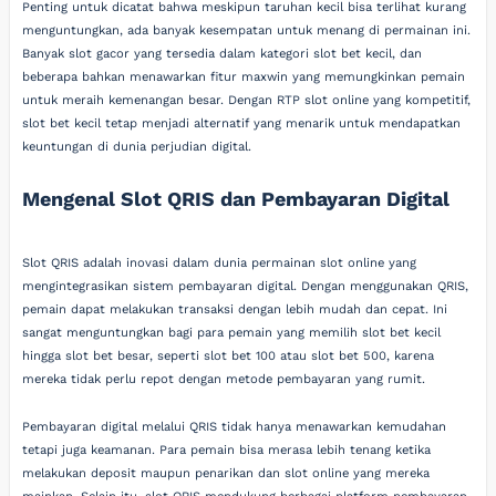
Penting untuk dicatat bahwa meskipun taruhan kecil bisa terlihat kurang
menguntungkan, ada banyak kesempatan untuk menang di permainan ini.
Banyak slot gacor yang tersedia dalam kategori slot bet kecil, dan
beberapa bahkan menawarkan fitur maxwin yang memungkinkan pemain
untuk meraih kemenangan besar. Dengan RTP slot online yang kompetitif,
slot bet kecil tetap menjadi alternatif yang menarik untuk mendapatkan
keuntungan di dunia perjudian digital.
Mengenal Slot QRIS dan Pembayaran Digital
Slot QRIS adalah inovasi dalam dunia permainan slot online yang
mengintegrasikan sistem pembayaran digital. Dengan menggunakan QRIS,
pemain dapat melakukan transaksi dengan lebih mudah dan cepat. Ini
sangat menguntungkan bagi para pemain yang memilih slot bet kecil
hingga slot bet besar, seperti slot bet 100 atau slot bet 500, karena
mereka tidak perlu repot dengan metode pembayaran yang rumit.
Pembayaran digital melalui QRIS tidak hanya menawarkan kemudahan
tetapi juga keamanan. Para pemain bisa merasa lebih tenang ketika
melakukan deposit maupun penarikan dan slot online yang mereka