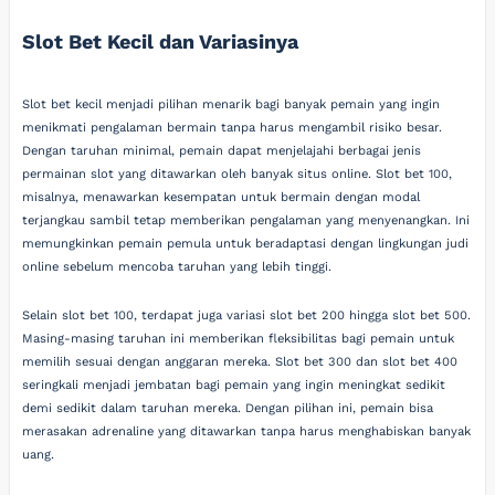
Slot Bet Kecil dan Variasinya
Slot bet kecil menjadi pilihan menarik bagi banyak pemain yang ingin
menikmati pengalaman bermain tanpa harus mengambil risiko besar.
Dengan taruhan minimal, pemain dapat menjelajahi berbagai jenis
permainan slot yang ditawarkan oleh banyak situs online. Slot bet 100,
misalnya, menawarkan kesempatan untuk bermain dengan modal
terjangkau sambil tetap memberikan pengalaman yang menyenangkan. Ini
memungkinkan pemain pemula untuk beradaptasi dengan lingkungan judi
online sebelum mencoba taruhan yang lebih tinggi.
Selain slot bet 100, terdapat juga variasi slot bet 200 hingga slot bet 500.
Masing-masing taruhan ini memberikan fleksibilitas bagi pemain untuk
memilih sesuai dengan anggaran mereka. Slot bet 300 dan slot bet 400
seringkali menjadi jembatan bagi pemain yang ingin meningkat sedikit
demi sedikit dalam taruhan mereka. Dengan pilihan ini, pemain bisa
merasakan adrenaline yang ditawarkan tanpa harus menghabiskan banyak
uang.