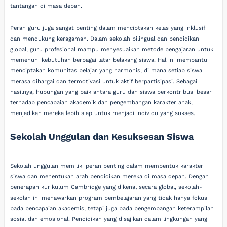
tantangan di masa depan.
Peran guru juga sangat penting dalam menciptakan kelas yang inklusif
dan mendukung keragaman. Dalam sekolah bilingual dan pendidikan
global, guru profesional mampu menyesuaikan metode pengajaran untuk
memenuhi kebutuhan berbagai latar belakang siswa. Hal ini membantu
menciptakan komunitas belajar yang harmonis, di mana setiap siswa
merasa dihargai dan termotivasi untuk aktif berpartisipasi. Sebagai
hasilnya, hubungan yang baik antara guru dan siswa berkontribusi besar
terhadap pencapaian akademik dan pengembangan karakter anak,
menjadikan mereka lebih siap untuk menjadi individu yang sukses.
Sekolah Unggulan dan Kesuksesan Siswa
Sekolah unggulan memiliki peran penting dalam membentuk karakter
siswa dan menentukan arah pendidikan mereka di masa depan. Dengan
penerapan kurikulum Cambridge yang dikenal secara global, sekolah-
sekolah ini menawarkan program pembelajaran yang tidak hanya fokus
pada pencapaian akademis, tetapi juga pada pengembangan keterampilan
sosial dan emosional. Pendidikan yang disajikan dalam lingkungan yang