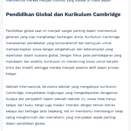
membentuk mereka menjadi individu yang sukses di masa depan.
Pendidikan Global dan Kurikulum Cambridge
Pendidikan global saat ini menjadi sangat penting dalam membentuk
generasi yang siap menghadapi tantangan dunia. Kurikulum Cambridge
menawarkan pendekatan yang komprehensif dan bertujuan untuk
mempersiapkan siswa dengan pengetahuan dan keterampilan yang
diperlukan dalam suasana global. Dengan fokus pada pembelajaran yang
mendalam dan analitis, kurikulum ini mendorong siswa untuk berpikir
kritis dan kreatif, sehingga mereka menjadi peserta aktif dalam proses
belajar.
Sekolah internasional, terutama sekolah yang mengadopsi kurikulum
Cambridge, menyediakan lingkungan yang mengedepankan keragaman
budaya dan perspektif. Dalam sekolah-sekolah ini, siswa tidak hanya
belajar dari buku, tetapi juga melalui interaksi dengan teman-teman
sebaya dari berbagai latar belakang. Hal ini membantu membangun sikap
saling menghormati dan memahami, yang merupakan aspek penting
dalam pendidikan global.