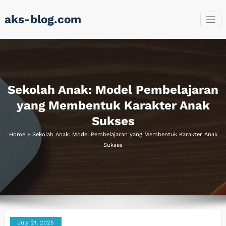
Skip
aks-blog.com
to
content
Sekolah Anak: Model Pembelajaran
yang Membentuk Karakter Anak
Sukses
Home
»
Sekolah Anak: Model Pembelajaran yang Membentuk Karakter Anak
Sukses
July 21, 2025