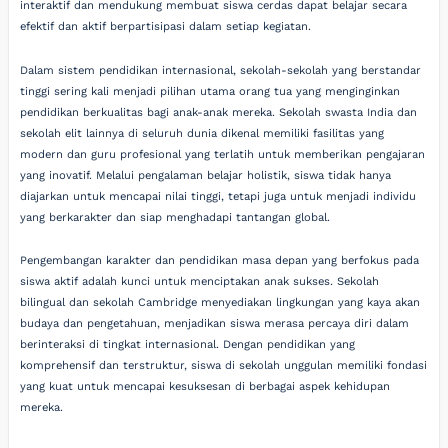
interaktif dan mendukung membuat siswa cerdas dapat belajar secara
efektif dan aktif berpartisipasi dalam setiap kegiatan.
Dalam sistem pendidikan internasional, sekolah-sekolah yang berstandar
tinggi sering kali menjadi pilihan utama orang tua yang menginginkan
pendidikan berkualitas bagi anak-anak mereka. Sekolah swasta India dan
sekolah elit lainnya di seluruh dunia dikenal memiliki fasilitas yang
modern dan guru profesional yang terlatih untuk memberikan pengajaran
yang inovatif. Melalui pengalaman belajar holistik, siswa tidak hanya
diajarkan untuk mencapai nilai tinggi, tetapi juga untuk menjadi individu
yang berkarakter dan siap menghadapi tantangan global.
Pengembangan karakter dan pendidikan masa depan yang berfokus pada
siswa aktif adalah kunci untuk menciptakan anak sukses. Sekolah
bilingual dan sekolah Cambridge menyediakan lingkungan yang kaya akan
budaya dan pengetahuan, menjadikan siswa merasa percaya diri dalam
berinteraksi di tingkat internasional. Dengan pendidikan yang
komprehensif dan terstruktur, siswa di sekolah unggulan memiliki fondasi
yang kuat untuk mencapai kesuksesan di berbagai aspek kehidupan
mereka.