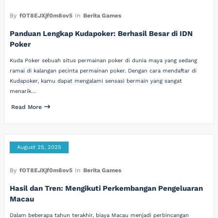
By
fOT8EJXjf0m8ov5
In
Berita Games
Panduan Lengkap Kudapoker: Berhasil Besar di IDN
Poker
Kuda Poker sebuah situs permainan poker di dunia maya yang sedang
ramai di kalangan pecinta permainan poker. Dengan cara mendaftar di
Kudapoker, kamu dapat mengalami sensasi bermain yang sangat
menarik…
Read More
August 25, 2025
By
fOT8EJXjf0m8ov5
In
Berita Games
Hasil dan Tren: Mengikuti Perkembangan Pengeluaran
Macau
Dalam beberapa tahun terakhir, biaya Macau menjadi perbincangan