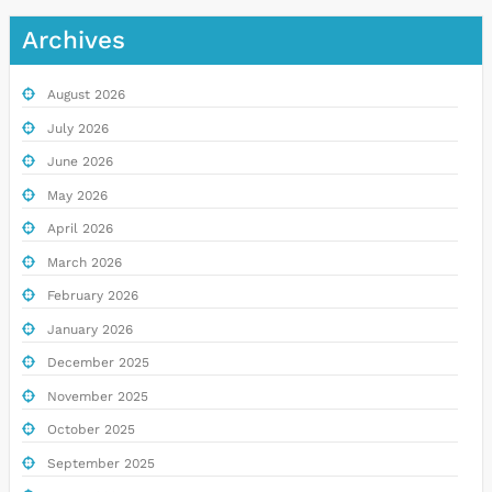
Archives
August 2026
July 2026
June 2026
May 2026
April 2026
March 2026
February 2026
January 2026
December 2025
November 2025
October 2025
September 2025