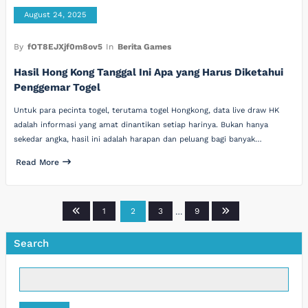
August 24, 2025
By
fOT8EJXjf0m8ov5
In
Berita Games
Hasil Hong Kong Tanggal Ini Apa yang Harus Diketahui
Penggemar Togel
Untuk para pecinta togel, terutama togel Hongkong, data live draw HK
adalah informasi yang amat dinantikan setiap harinya. Bukan hanya
sekedar angka, hasil ini adalah harapan dan peluang bagi banyak…
Read More
Posts
1
2
3
…
9
pagination
Search