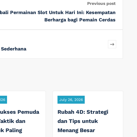
Previous post
ali Permainan Slot Untuk Hari Ini: Kesempatan
Berharga bagi Pemain Cerdas
 Sederhana
026
July 26, 2026
Sukses Pemuda
Rubah 4D: Strategi
Taktik dan
dan Tips untuk
k Paling
Menang Besar