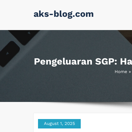
Skip
aks-blog.com
to
content
Pengeluaran SGP: Hal
Home
August 1, 2025