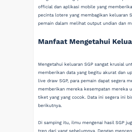
official dan aplikasi mobile yang memberik
pecinta lotere yang membagikan keluaran S
pemain dalam melihat output undian dan m
Manfaat Mengetahui Kelu
Mengetahui keluaran SGP sangat krusial unt
memberikan data yang begitu akurat dan u
live draw SGP, para pemain dapat segera m
memberikan mereka kesempatan mereka un
tiket yang yang cocok. Data ini segera ini
berikutnya.
Di samping itu, ilmu mengenai hasil SGP j
tren dari yang sebelumnya. Dengan mencer