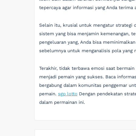
tepercaya agar informasi yang Anda terima 
Selain itu, krusial untuk mengatur strateg
sistem yang bisa menjamin kemenangan, te
pengeluaran yang, Anda bisa meminimalkan 
sebelumnya untuk menganalisis pola yang 
Terakhir, tidak terbawa emosi saat bermain 
menjadi pemain yang sukses. Baca informasi
bergabung dalam komunitas penggemar untu
pemain.
sgp lotto
Dengan pendekatan strate
dalam permainan ini.