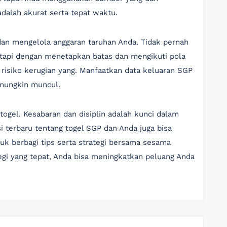
adalah akurat serta tepat waktu.
i dan mengelola anggaran taruhan Anda. Tidak pernah
tapi dengan menetapkan batas dan mengikuti pola
risiko kerugian yang. Manfaatkan data keluaran SGP
mungkin muncul.
togel. Kesabaran dan disiplin adalah kunci dalam
 terbaru tentang togel SGP dan Anda juga bisa
k berbagi tips serta strategi bersama sesama
gi yang tepat, Anda bisa meningkatkan peluang Anda