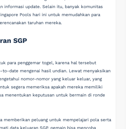
an informasi update. Selain itu, banyak komunitas
ingapore Pools hari ini untuk memudahkan para
erencanakan taruhan mereka.
aran SGP
uk para penggemar togel, karena hal tersebut
p-to-date mengenai hasil undian. Lewat menyaksikan
engetahui nomor-nomor yang keluar keluar, yang
tuk segera memeriksa apakah mereka memiliki
 bisa menentukan keputusan untuk bermain di ronde
uga memberikan peluang untuk mempelajari pola serta
mati data keluaran SGP, pemain bisa mencoba