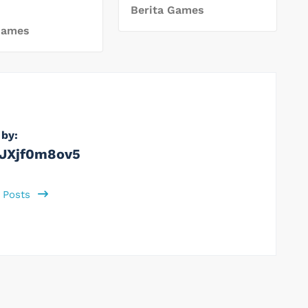
Berita Games
Games
 by:
JXjf0m8ov5
l Posts