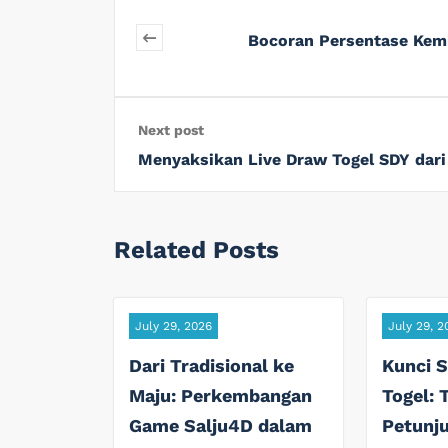
Bocoran Persentase Kemb
Next post
Menyaksikan Live Draw Togel SDY dari
Related Posts
July 29, 2026
July 29, 2
Dari Tradisional ke
Kunci 
Maju: Perkembangan
Togel: 
Game Salju4D dalam
Petunju