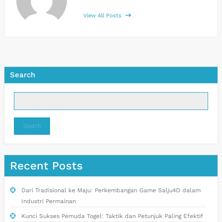
View All Posts
Search
Search
Recent Posts
Dari Tradisional ke Maju: Perkembangan Game Salju4D dalam
Industri Permainan
Kunci Sukses Pemuda Togel: Taktik dan Petunjuk Paling Efektif