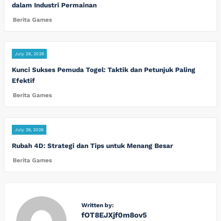
dalam Industri Permainan
Berita Games
July 29, 2026
Kunci Sukses Pemuda Togel: Taktik dan Petunjuk Paling
Efektif
Berita Games
July 26, 2026
Rubah 4D: Strategi dan Tips untuk Menang Besar
Berita Games
Written by:
fOT8EJXjf0m8ov5