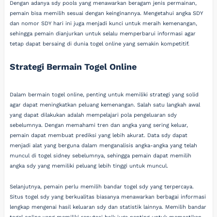
Dengan adanya sdy pools yang menawarkan beragam jenis permainan,
pemain bisa memilih sesuai dengan keinginannya. Mengetahui angka SDY
dan nomor SDY hari ini juga menjadi kunci untuk meraih kemenangan,
sehingga pemain dianjurkan untuk selalu memperbarui informasi agar
tetap dapat bersaing di dunia togel online yang semakin kompetitif.
Strategi Bermain Togel Online
Dalam bermain togel online, penting untuk memiliki strategi yang solid
agar dapat meningkatkan peluang kemenangan. Salah satu langkah awal
yang dapat dilakukan adalah mempelajari pola pengeluaran sdy
sebelumnya. Dengan memahami tren dan angka yang sering keluar,
pemain dapat membuat prediksi yang lebih akurat. Data sdy dapat
menjadi alat yang berguna dalam menganalisis angka-angka yang telah
muncul di togel sidney sebelumnya, sehingga pemain dapat memilih
angka sdy yang memiliki peluang lebih tinggi untuk muncul.
Selanjutnya, pemain perlu memilih bandar togel sdy yang terpercaya.
Situs togel sdy yang berkualitas biasanya menawarkan berbagai informasi
lengkap mengenai hasil keluaran sdy dan statistik lainnya. Memilih bandar