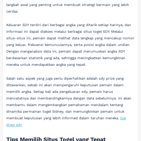
langkah awal yang penting untuk membuat strategi bermain yang lebih
cerdas.
Keluaran SDY terdiri dari berbagai angka yang ditarik setiap harinya, dan
informasi ini dapat diakses melalui berbagai situs togel SDY. Melalui
situs-situs ini, pemain dapat melihat data lengkap yang mencakup nomor
yang keluar, frekuensi kemunculannya, serta posisi angka dalam undian.
Dengan menganalisis data ini, pemain dapat merumuskan angka SDY
berdasarkan statistik yang ada, sehingga meningkatkan kemungkinan
mereka untuk mendapatkan angka yang tepat.
Salah satu aspek yang juga perlu diperhatikan adalah sdy prize yang
ditawarkan, sebab ini akan mempengaruhi keputusan pemain dalam
memilih angka. Setiap kali ada pengeluaran sdy, pemain harus
mencatatnya dan membandingkannya dengan data sebelumnya. Ini akan
membantu dalam mengembangkan pemahaman mendalam tentang
dinamika permainan togel Sidney, dan memungkinkan pemain untuk
membuat keputusan yang lebih informed dalam taruhan mereka.
live
draw sdy
Tips Memilih Situs Togel yang Tepat