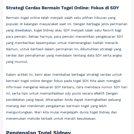
Strategi Cerdas Bermain Togel Online: Fokus di SDY
Bermain togel online telah menjadi salah satu pilihan hiburan yang
populer di kalangan masyarakat saat ini. Dengan berbagai jenis permainan
yang disediakan, togel Sidney atau SDY menjadi salah satu favorit bagi
para pemain. Setiap harinya, para pemain menantikan pengeluaran SDY
yang memberikan kesempatan untuk memenangkan hadiah menarik.
Namun, untuk berhasil dalam permainan ini, dibutuhkan strategi yang
cerdas dan pemahaman yang mendalam tentang data SDY serta angka
yang muncul.
Dalam artikel ini, kami akan membahas berbagai strategi cerdas untuk
bermain togel online dengan fokus pada togel SDY. Kita akan menggali
informasi mengenai keluaran SDY terbaru, cara membaca nomor SDY hari
ini, serta tips untuk memanfaatkan sdy pools secara efektif. Dengan
pendekatan yang tepat, diharapkan Anda dapat meningkatkan peluang
menang dan menikmati pengalaman bermain togel yang lebih
menguntungkan. Mari kita mulai menjelajahi dunia togel Sidney dan
menemukan metode terbaik untuk meraih kesuksesan.
Pengenalan Togel Sidney