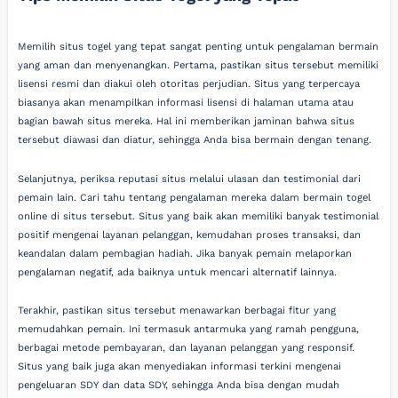
Memilih situs togel yang tepat sangat penting untuk pengalaman bermain
yang aman dan menyenangkan. Pertama, pastikan situs tersebut memiliki
lisensi resmi dan diakui oleh otoritas perjudian. Situs yang terpercaya
biasanya akan menampilkan informasi lisensi di halaman utama atau
bagian bawah situs mereka. Hal ini memberikan jaminan bahwa situs
tersebut diawasi dan diatur, sehingga Anda bisa bermain dengan tenang.
Selanjutnya, periksa reputasi situs melalui ulasan dan testimonial dari
pemain lain. Cari tahu tentang pengalaman mereka dalam bermain togel
online di situs tersebut. Situs yang baik akan memiliki banyak testimonial
positif mengenai layanan pelanggan, kemudahan proses transaksi, dan
keandalan dalam pembagian hadiah. Jika banyak pemain melaporkan
pengalaman negatif, ada baiknya untuk mencari alternatif lainnya.
Terakhir, pastikan situs tersebut menawarkan berbagai fitur yang
memudahkan pemain. Ini termasuk antarmuka yang ramah pengguna,
berbagai metode pembayaran, dan layanan pelanggan yang responsif.
Situs yang baik juga akan menyediakan informasi terkini mengenai
pengeluaran SDY dan data SDY, sehingga Anda bisa dengan mudah