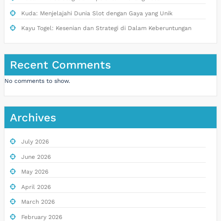
Kuda: Menjelajahi Dunia Slot dengan Gaya yang Unik
Kayu Togel: Kesenian dan Strategi di Dalam Keberuntungan
Recent Comments
No comments to show.
Archives
July 2026
June 2026
May 2026
April 2026
March 2026
February 2026