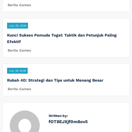
Berita Games
July 29, 2026
Kunci Sukses Pemuda Togel: Taktik dan Petunjuk Paling
Efektif
Berita Games
July 26, 2026
Rubah 4D: Strategi dan Tips untuk Menang Besar
Berita Games
Written by:
fOT8EJXjf0m8ov5