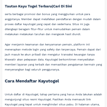
Tautan Kayu Togel Terbaru|Cari Di Sini
serta berbagai promosi dan bonus yang menggiurkan untuk para
anggotanya. Member dapat melafalkan pendaftaran dengan mudah dalam
proses daftar kayutogel yang cepat dan sederhana. Situs ini juga
dilengkapi beragam fitur-fitur untuk memudahkan pemain dalam
melakukan melakukan taruhan dan mengecek hasil diundi.
Agar menjamin keamanan dan kenyamanan pemain, platform inii
menerapkan metode login yang safety dan terpercaya. Pemain dapat dari
jauh masuk ke akun pribadi dan mengatur transaksi keuangan tanpa
khawatir akan pelepasan data. Kayutogel berkomitmen menyediakan
memberi layanan yang terbaik dan memastikan pengalaman bermain yang
menyenangkan bagi seluruh penggunanya.
Cara Mendaftar Kayutogel
Untuk daftar di Kayutogel, tahap pertama yang harus Anda lakukan adalah
mengunjungi situs resmi Kayutogel. Pastikan Anda memasuki link
Kayutogel yang tepat untuk menghindari situs palsu. Di halaman utama,