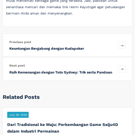
mulai menikmati berbagai game yang tersedia. Jadi, pastikan untuk
senantiasa mencari dan memakai link resmi Kayutogel agar petualangan
bermain Anda aman dan menyenangkan.
Previous post
Keuntungan Bergabung dengan Kudapoker
Next post
Raih Kemenangan dengan Toto Sydney: Trik serta Panduan
Related Posts
July 29, 2026
Dari Tradisional ke Maju: Perkembangan Game Salju4D
dalam Industri Permainan