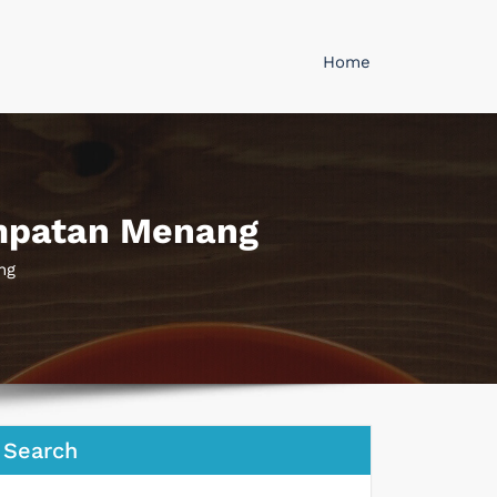
Home
empatan Menang
ng
Search