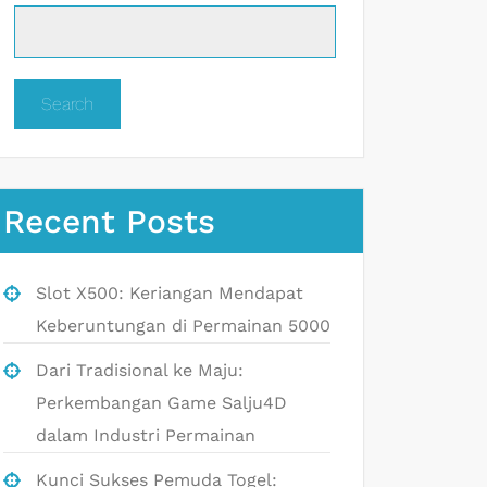
Search
Recent Posts
Slot X500: Keriangan Mendapat
Keberuntungan di Permainan 5000
Dari Tradisional ke Maju:
Perkembangan Game Salju4D
dalam Industri Permainan
Kunci Sukses Pemuda Togel: