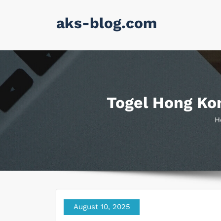
Skip
aks-blog.com
to
content
Togel Hong Ko
H
August 10, 2025