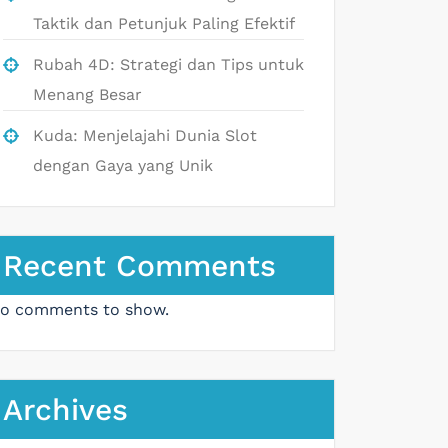
Taktik dan Petunjuk Paling Efektif
Rubah 4D: Strategi dan Tips untuk
Menang Besar
Kuda: Menjelajahi Dunia Slot
dengan Gaya yang Unik
Recent Comments
o comments to show.
Archives