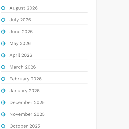
August 2026
July 2026
June 2026
May 2026
April 2026
March 2026
February 2026
January 2026
December 2025
November 2025
October 2025