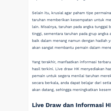
Selain itu, krusial agar paham tipe permain
taruhan memberikan kesempatan untuk men
lain. Misalnya, taruhan pada angka tunggal b
tinggi, sementara taruhan pada grup angka
baik dalam menang namun dengan hadiah ya
akan sangat membantu pemain dalam menent
Yang terakhir, manfaatkan informasi terbaru
hasil terkini. Live draw HK menyediakan h
pemain untuk segera menilai taruhan mereka
secara berkala, anda dapat belajar dari set
akan datang, sehingga meningkatkan kesem
Live Draw dan Informasi HK