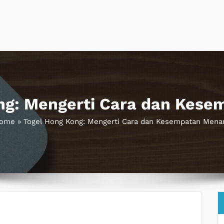
ng: Mengerti Cara dan Kes
ome
»
Togel Hong Kong: Mengerti Cara dan Kesempatan Mena