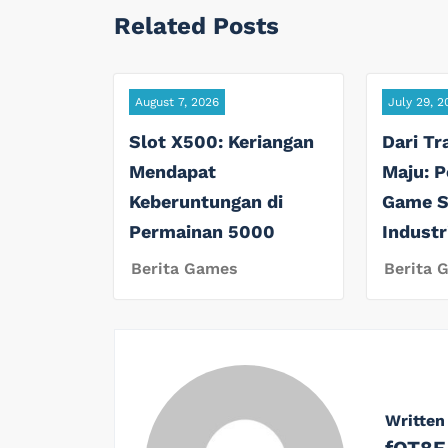
Related Posts
August 7, 2026
July 29, 2
Slot X500: Keriangan
Dari Tr
Mendapat
Maju: 
Keberuntungan di
Game S
Permainan 5000
Indust
Berita Games
Berita 
Written
fOT8E