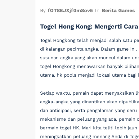
By
fOT8EJXjf0m8ov5
In
Berita Games
Togel Hong Kong: Mengerti Ca
Togel Hongkong telah menjadi salah satu pe
di kalangan pecinta angka. Dalam game ini
susunan angka yang akan muncul dalam undi
togel Hongkong menawarkan banyak pilihan 
utama, hk pools menjadi lokasi utama bagi
Setiap waktu, pemain dapat menyaksikan l
angka-angka yang dinantikan akan dipubli
dan antisipasi, serta pengalaman yang seru
mekanisme dan peluang yang ada, pemain d
bermain togel HK. Mari kita teliti lebih jau
meningkatkan peluang menang Anda di Toge