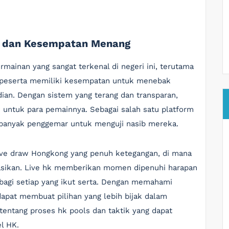
ra dan Kesempatan Menang
rmainan yang sangat terkenal di negeri ini, terutama
, peserta memiliki kesempatan untuk menebak
an. Dengan sistem yang terang dan transparan,
untuk para pemainnya. Sebagai salah satu platform
 banyak penggemar untuk menguji nasib mereka.
ive draw Hongkong yang penuh ketegangan, di mana
kasikan. Live hk memberikan momen dipenuhi harapan
 bagi setiap yang ikut serta. Dengan memahami
apat membuat pilihan yang lebih bijak dalam
h tentang proses hk pools dan taktik yang dapat
l HK.