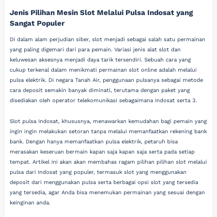
Jenis Pilihan Mesin Slot Melalui Pulsa Indosat yang
Sangat Populer
Di dalam alam perjudian siber, slot menjadi sebagai salah satu permainan
yang paling digemari dari para pemain. Variasi jenis alat slot dan
keluwesan aksesnya menjadi daya tarik tersendiri. Sebuah cara yang
cukup terkenal dalam menikmati permainan slot online adalah melalui
pulsa elektrik. Di negara Tanah Air, penggunaan pulsanya sebagai metode
cara deposit semakin banyak diminati, terutama dengan paket yang
disediakan oleh operator telekomunikasi sebagaimana Indosat serta 3.
Slot pulsa Indosat, khususnya, menawarkan kemudahan bagi pemain yang
ingin ingin melakukan setoran tanpa melalui memanfaatkan rekening bank
bank. Dengan hanya memanfaatkan pulsa elektrik, petaruh bisa
merasakan keseruan bermain kapan saja kapan saja serta pada setiap
tempat. Artikel ini akan akan membahas ragam pilihan pilihan slot melalui
pulsa dari Indosat yang populer, termasuk slot yang menggunakan
deposit dari menggunakan pulsa serta berbagai opsi slot yang tersedia
yang tersedia, agar Anda bisa menemukan permainan yang sesuai dengan
keinginan anda.