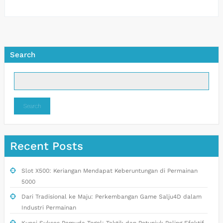
Search
Search
Recent Posts
Slot X500: Keriangan Mendapat Keberuntungan di Permainan
5000
Dari Tradisional ke Maju: Perkembangan Game Salju4D dalam
Industri Permainan
Kunci Sukses Pemuda Togel: Taktik dan Petunjuk Paling Efektif