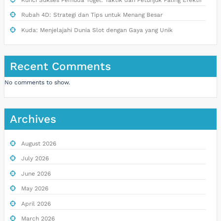
Rubah 4D: Strategi dan Tips untuk Menang Besar
Kuda: Menjelajahi Dunia Slot dengan Gaya yang Unik
Recent Comments
No comments to show.
Archives
August 2026
July 2026
June 2026
May 2026
April 2026
March 2026