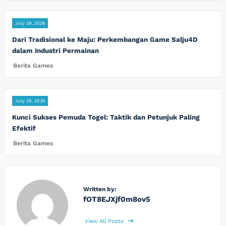
July 29, 2026
Dari Tradisional ke Maju: Perkembangan Game Salju4D
dalam Industri Permainan
Berita Games
July 29, 2026
Kunci Sukses Pemuda Togel: Taktik dan Petunjuk Paling
Efektif
Berita Games
Written by:
fOT8EJXjf0m8ov5
View All Posts