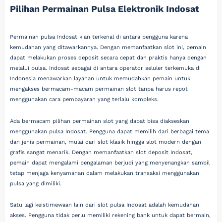
Pilihan Permainan Pulsa Elektronik Indosat
Permainan pulsa Indosat kian terkenal di antara pengguna karena
kemudahan yang ditawarkannya. Dengan memanfaatkan slot ini, pemain
dapat melakukan proses deposit secara cepat dan praktis hanya dengan
melalui pulsa. Indosat sebagai di antara operator seluler terkemuka di
Indonesia menawarkan layanan untuk memudahkan pemain untuk
mengakses bermacam-macam permainan slot tanpa harus repot
menggunakan cara pembayaran yang terlalu kompleks.
Ada bermacam pilihan permainan slot yang dapat bisa diakseskan
menggunakan pulsa Indosat. Pengguna dapat memilih dari berbagai tema
dan jenis permainan, mulai dari slot klasik hingga slot modern dengan
grafis sangat menarik. Dengan memanfaatkan slot deposit Indosat,
pemain dapat mengalami pengalaman berjudi yang menyenangkan sambil
tetap menjaga kenyamanan dalam melakukan transaksi menggunakan
pulsa yang dimiliki.
Satu lagi keistimewaan lain dari slot pulsa Indosat adalah kemudahan
akses. Pengguna tidak perlu memiliki rekening bank untuk dapat bermain,