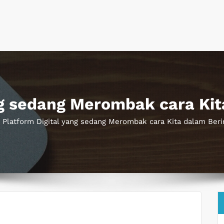
ng sedang Merombak cara Kit
»
Platform Digital yang sedang Merombak cara Kita dalam Beri