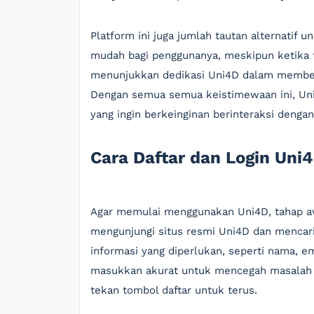
Platform ini juga jumlah tautan alternatif
mudah bagi penggunanya, meskipun ketika t
menunjukkan dedikasi Uni4D dalam memberi
Dengan semua semua keistimewaan ini, Uni4
yang ingin berkeinginan berinteraksi dengan
Cara Daftar dan Login Uni
Agar memulai menggunakan Uni4D, tahap awa
mengunjungi situs resmi Uni4D dan mencari 
informasi yang diperlukan, seperti nama, em
masukkan akurat untuk mencegah masalah sa
tekan tombol daftar untuk terus.