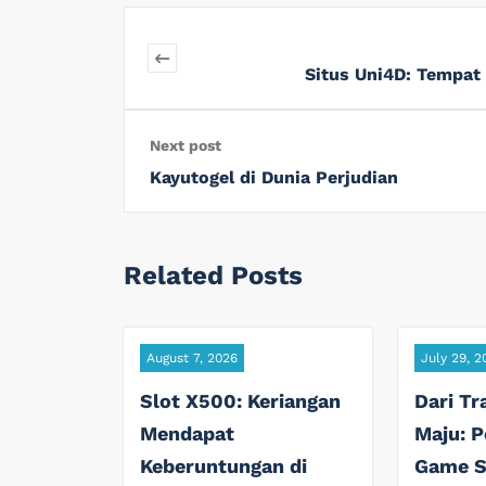
Situs Uni4D: Tempat
Next post
Kayutogel di Dunia Perjudian
Related Posts
August 7, 2026
July 29, 2
Slot X500: Keriangan
Dari Tr
Mendapat
Maju: 
Keberuntungan di
Game S