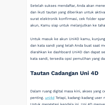
Setelah sukses mendaftar, Anda akan mene
dan ikuti tautan yang diberikan untuk akt
surat elektronik konfirmasi, cek folder sp
akun, Kamu siap untuk melanjutkan ke taha
Untuk masuk ke akun Uni4D kamu, kunjungi 
dan kata sandi yang telah Anda buat saat m
diarahkan ke dashboard Uni4D dan dapat sege
kata sandi, tersedia opsi pemulihan yang d
Tautan Cadangan Uni 4D
Dalam ruang digital masa kini, akses yang 
penting.
uni4d
Tetapi, kadang-kadang user 
Untuk mengatasi kendala ini, Uni 4D menyed