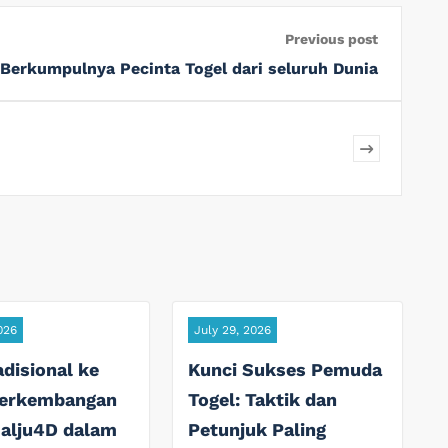
Previous post
 Berkumpulnya Pecinta Togel dari seluruh Dunia
026
July 29, 2026
adisional ke
Kunci Sukses Pemuda
Perkembangan
Togel: Taktik dan
alju4D dalam
Petunjuk Paling