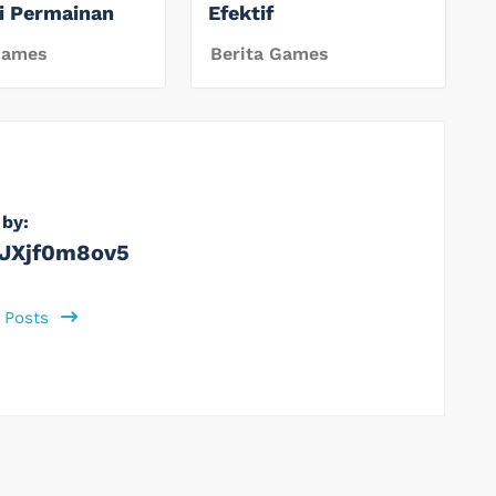
ri Permainan
Efektif
Games
Berita Games
 by:
JXjf0m8ov5
l Posts