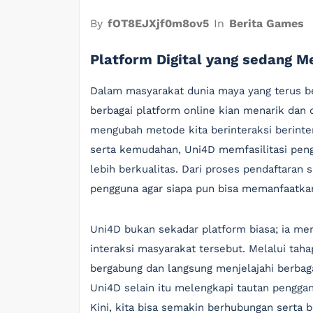
By
fOT8EJXjf0m8ov5
In
Berita Games
Platform Digital yang sedang M
Dalam masyarakat dunia maya yang terus b
berbagai platform online kian menarik dan d
mengubah metode kita berinteraksi berinte
serta kemudahan, Uni4D memfasilitasi pen
lebih berkualitas. Dari proses pendaftaran
pengguna agar siapa pun bisa memanfaatkan
Uni4D bukan sekadar platform biasa; ia m
interaksi masyarakat tersebut. Melalui tah
bergabung dan langsung menjelajahi berbaga
Uni4D selain itu melengkapi tautan pengga
Kini, kita bisa semakin berhubungan serta 