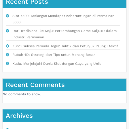
Recent Posts
Slot X500: Keriangan Mendapat Keberuntungan di Permainan
5000
Dari Tradisional ke Maju: Perkembangan Game Salju4D dalam
Industri Permainan
Kunci Sukses Pemuda Togel: Taktik dan Petunjuk Paling Efektif
Rubah 4D: Strategi dan Tips untuk Menang Besar
Kuda: Menjelajahi Dunia Slot dengan Gaya yang Unik
Recent Comments
No comments to show.
Archives