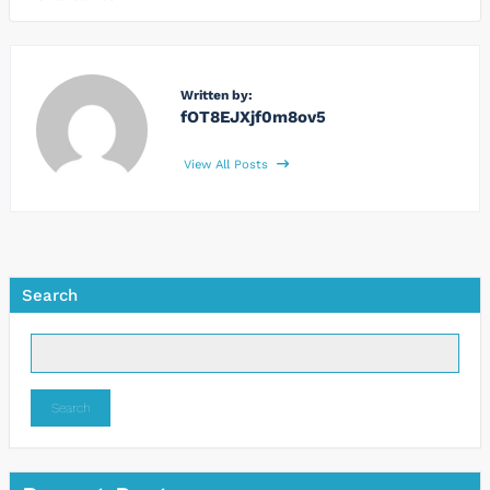
Written by:
fOT8EJXjf0m8ov5
View All Posts
Search
Search