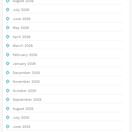
August 2026
July 2026
June 2026
May 2026
April 2026
March 2026
February 2026
January 2026
December 2025
November 2025
October 2025
September 2025
August 2025
July 2025
June 2025