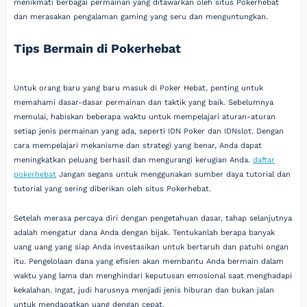
menikmati berbagai permainan yang ditawarkan oleh situs Pokerhebat
dan merasakan pengalaman gaming yang seru dan menguntungkan.
Tips Bermain di Pokerhebat
Untuk orang baru yang baru masuk di Poker Hebat, penting untuk
memahami dasar-dasar permainan dan taktik yang baik. Sebelumnya
memulai, habiskan beberapa waktu untuk mempelajari aturan-aturan
setiap jenis permainan yang ada, seperti IDN Poker dan IDNslot. Dengan
cara mempelajari mekanisme dan strategi yang benar, Anda dapat
meningkatkan peluang berhasil dan mengurangi kerugian Anda.
daftar
pokerhebat
Jangan segans untuk menggunakan sumber daya tutorial dan
tutorial yang sering diberikan oleh situs Pokerhebat.
Setelah merasa percaya diri dengan pengetahuan dasar, tahap selanjutnya
adalah mengatur dana Anda dengan bijak. Tentukanlah berapa banyak
uang uang yang siap Anda investasikan untuk bertaruh dan patuhi ongan
itu. Pengelolaan dana yang efisien akan membantu Anda bermain dalam
waktu yang lama dan menghindari keputusan emosional saat menghadapi
kekalahan. Ingat, judi harusnya menjadi jenis hiburan dan bukan jalan
untuk mendapatkan uang dengan cepat.