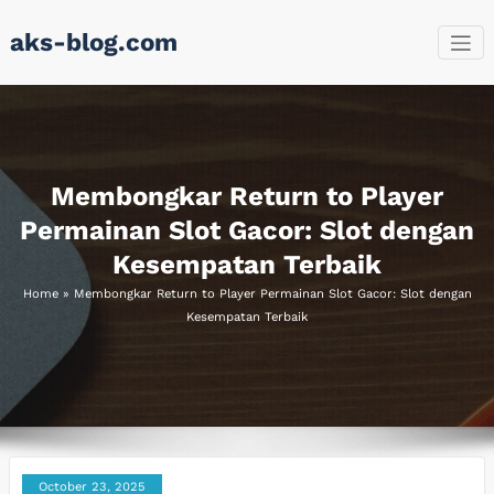
Skip
aks-blog.com
to
content
Membongkar Return to Player
Permainan Slot Gacor: Slot dengan
Kesempatan Terbaik
Home
»
Membongkar Return to Player Permainan Slot Gacor: Slot dengan
Kesempatan Terbaik
October 23, 2025