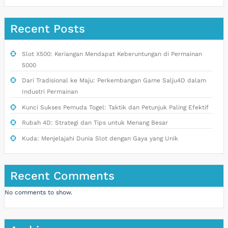
Recent Posts
Slot X500: Keriangan Mendapat Keberuntungan di Permainan
5000
Dari Tradisional ke Maju: Perkembangan Game Salju4D dalam
Industri Permainan
Kunci Sukses Pemuda Togel: Taktik dan Petunjuk Paling Efektif
Rubah 4D: Strategi dan Tips untuk Menang Besar
Kuda: Menjelajahi Dunia Slot dengan Gaya yang Unik
Recent Comments
No comments to show.