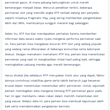
permainan gacor, di mana peluang kemungkinan untuk meraih
kemenangan menjadi besar. Menurut penelitian terkini, beberapa
permainan slot yang memiliki angka RTP terbaik datang dari penyedia
seperti misalnya Pragmatic Play, yang sering memberikan pengembalian
lebih dari 96%, membuatnya sungguh menarik bagi pelanggan.
Selain itu, RTP live kian mendapatkan perhatian karena memberikan
informasi data secara waktu nyata mengenai performa permainan saat
ini. Para pemain bisa mengakses bocoran RTP slot yang sedang populer
yang sedang ramai dibicarakan di beberapa komunitas serta kelompok
diskusi. Dengan memahami memahami RTP live, pemain bisa menentukan
permainan yang saat ini menghasilkan imbal hasil paling baik, sehingga
meningkatkan peluang mereka agar meraih kemenangan.
Harus dicatat jika sekalipun RTP merupakan tolok ukur yang dapat, faktor
lainnya contohnya volatilitas game serta taktik bertaruh juga berperan
krusial dalam menentukan menentukan akhir permainan. Untuk, sejumlah
pemain membagikan data mengenai tentang RTP permainan gacor pada
hari ini agar membantu rekan-rekan dalam memilih menentukan slot
yang sesuai. Melalui data ini, para pemain bisa membuat keputusan lebih
baik serta memaksimalkan pengalaman bermain.