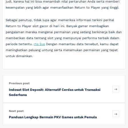
judi, karena hal ini bisa menambah nilai pertaruhan Anda serta memberi
kesempatan yang lebih agar memanfaatkan Return to Player yang tinggi.
Sebagai penutup, tidak lupa agar memeriksa informasi terkini perihal
Return to Player slot gacor di hari ini. Banyak gamer membagikan
pengalaman mereka mengenai permainan yang sedang berkinerja baik dan
memberikan data tentang slot yang mempunyai performa terbaik dalam
periode tertentu.
rtp live
Dengan memantau data tersebut, kamu dapat
meningkatkan peluang untung serta menemukan permainan yang tepat
untuk dimainkan.
Previous post
Indosat Slot Deposit: Alternatif Cerdas untuk Transaksi
Sederhana
Next post
Panduan Lengkap Bermain PKV Games untuk Pemula