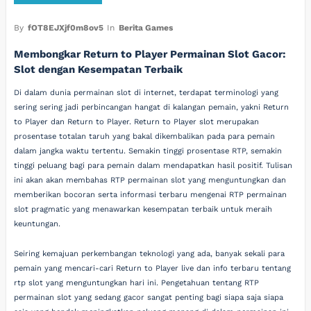
By
fOT8EJXjf0m8ov5
In
Berita Games
Membongkar Return to Player Permainan Slot Gacor:
Slot dengan Kesempatan Terbaik
Di dalam dunia permainan slot di internet, terdapat terminologi yang
sering sering jadi perbincangan hangat di kalangan pemain, yakni Return
to Player dan Return to Player. Return to Player slot merupakan
prosentase totalan taruh yang bakal dikembalikan pada para pemain
dalam jangka waktu tertentu. Semakin tinggi prosentase RTP, semakin
tinggi peluang bagi para pemain dalam mendapatkan hasil positif. Tulisan
ini akan akan membahas RTP permainan slot yang menguntungkan dan
memberikan bocoran serta informasi terbaru mengenai RTP permainan
slot pragmatic yang menawarkan kesempatan terbaik untuk meraih
keuntungan.
Seiring kemajuan perkembangan teknologi yang ada, banyak sekali para
pemain yang mencari-cari Return to Player live dan info terbaru tentang
rtp slot yang menguntungkan hari ini. Pengetahuan tentang RTP
permainan slot yang sedang gacor sangat penting bagi siapa saja siapa