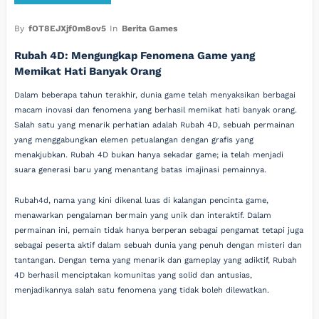
By
fOT8EJXjf0m8ov5
In
Berita Games
Rubah 4D: Mengungkap Fenomena Game yang
Memikat Hati Banyak Orang
Dalam beberapa tahun terakhir, dunia game telah menyaksikan berbagai
macam inovasi dan fenomena yang berhasil memikat hati banyak orang.
Salah satu yang menarik perhatian adalah Rubah 4D, sebuah permainan
yang menggabungkan elemen petualangan dengan grafis yang
menakjubkan. Rubah 4D bukan hanya sekadar game; ia telah menjadi
suara generasi baru yang menantang batas imajinasi pemainnya.
Rubah4d, nama yang kini dikenal luas di kalangan pencinta game,
menawarkan pengalaman bermain yang unik dan interaktif. Dalam
permainan ini, pemain tidak hanya berperan sebagai pengamat tetapi juga
sebagai peserta aktif dalam sebuah dunia yang penuh dengan misteri dan
tantangan. Dengan tema yang menarik dan gameplay yang adiktif, Rubah
4D berhasil menciptakan komunitas yang solid dan antusias,
menjadikannya salah satu fenomena yang tidak boleh dilewatkan.