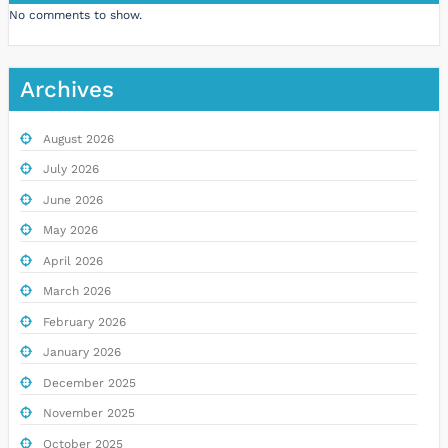
No comments to show.
Archives
August 2026
July 2026
June 2026
May 2026
April 2026
March 2026
February 2026
January 2026
December 2025
November 2025
October 2025