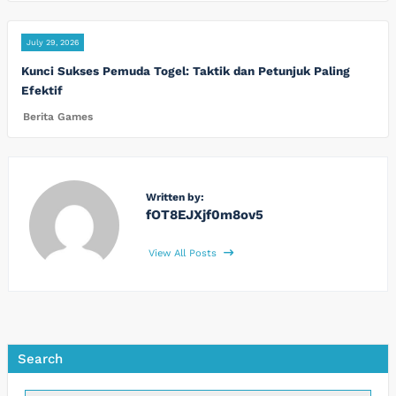
July 29, 2026
Kunci Sukses Pemuda Togel: Taktik dan Petunjuk Paling
Efektif
Berita Games
Written by:
fOT8EJXjf0m8ov5
View All Posts
Search