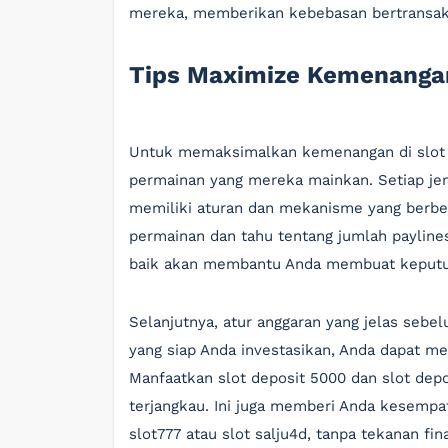
mereka, memberikan kebebasan bertransaksi
Tips Maximize Kemenangan
Untuk memaksimalkan kemenangan di slot 
permainan yang mereka mainkan. Setiap jenis
memiliki aturan dan mekanisme yang berb
permainan dan tahu tentang jumlah payline
baik akan membantu Anda membuat keputusa
Selanjutnya, atur anggaran yang jelas se
yang siap Anda investasikan, Anda dapat men
Manfaatkan slot deposit 5000 dan slot depo
terjangkau. Ini juga memberi Anda kesempat
slot777 atau slot salju4d, tanpa tekanan fin