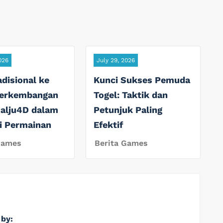
026
July 29, 2026
adisional ke
Kunci Sukses Pemuda
Perkembangan
Togel: Taktik dan
alju4D dalam
Petunjuk Paling
ri Permainan
Efektif
Games
Berita Games
 by: