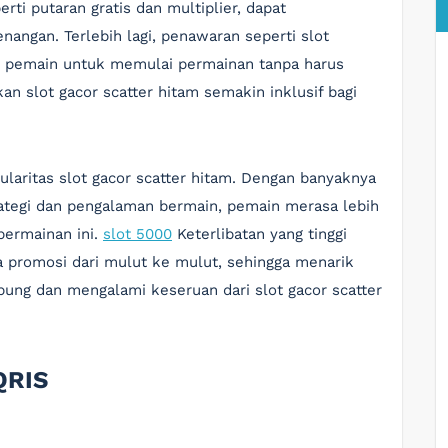
erti putaran gratis dan multiplier, dapat
ngan. Terlebih lagi, penawaran seperti slot
n pemain untuk memulai permainan tanpa harus
an slot gacor scatter hitam semakin inklusif bagi
laritas slot gacor scatter hitam. Dengan banyaknya
rategi dan pengalaman bermain, pemain merasa lebih
permainan ini.
slot 5000
Keterlibatan yang tinggi
 promosi dari mulut ke mulut, sehingga menarik
bung dan mengalami keseruan dari slot gacor scatter
QRIS