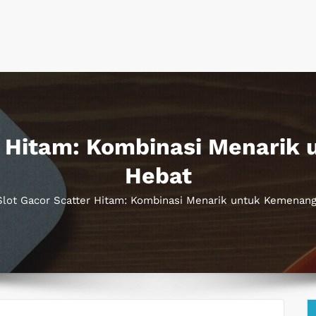
r Hitam: Kombinasi Menari
Hebat
Slot Gacor Scatter Hitam: Kombinasi Menarik untuk Kemenan