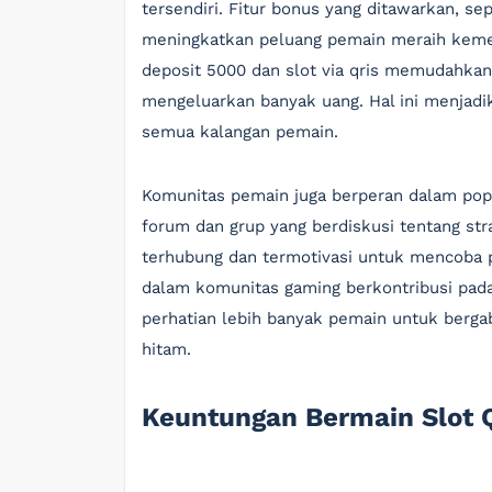
tersendiri. Fitur bonus yang ditawarkan, sep
meningkatkan peluang pemain meraih kemena
deposit 5000 dan slot via qris memudahka
mengeluarkan banyak uang. Hal ini menjadik
semua kalangan pemain.
Komunitas pemain juga berperan dalam popu
forum dan grup yang berdiskusi tentang st
terhubung dan termotivasi untuk mencoba 
dalam komunitas gaming berkontribusi pada
perhatian lebih banyak pemain untuk berga
hitam.
Keuntungan Bermain Slot 