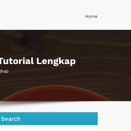
Home
Tutorial Lengkap
gkap
Search