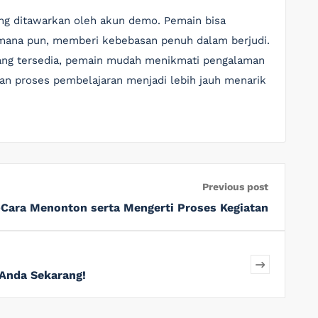
ng ditawarkan oleh akun demo. Pemain bisa
di mana pun, memberi kebebasan penuh dalam berjudi.
yang tersedia, pemain mudah menikmati pengalaman
kan proses pembelajaran menjadi lebih jauh menarik
Previous post
Cara Menonton serta Mengerti Proses Kegiatan
 Anda Sekarang!