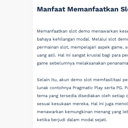
Manfaat Memanfaatkan Sl
Memanfaatkan slot demo menawarkan kesem
bahaya kehilangan modal. Melalui slot dem
permainan slot, mempelajari aspek game, s
uang asli. Hal ini sangat krusial bagi para
game sebelumnya melaksanakan penanaman
Selain itu, akun demo slot memfasilitasi 
lunak contohnya Pragmatic Play serta PG.
tema yang tersedia disediakan oleh setiap 
sesuai kesukaan mereka. Hal ini juga men
menawarkan kemungkinan menang yang lebi
ketika berjudi dalam modal sejati.