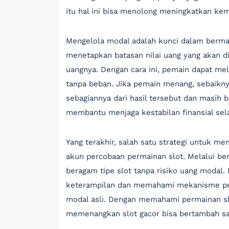
itu hal ini bisa menolong meningkatkan ke
Mengelola modal adalah kunci dalam bermai
menetapkan batasan nilai uang yang akan d
uangnya. Dengan cara ini, pemain dapat me
tanpa beban. Jika pemain menang, sebai
sebagiannya dari hasil tersebut dan masih b
membantu menjaga kestabilan finansial sela
Yang terakhir, salah satu strategi untuk 
akun percobaan permainan slot. Melalui be
beragam tipe slot tanpa risiko uang moda
keterampilan dan memahami mekanisme pe
modal asli. Dengan memahami permainan s
memenangkan slot gacor bisa bertambah sa