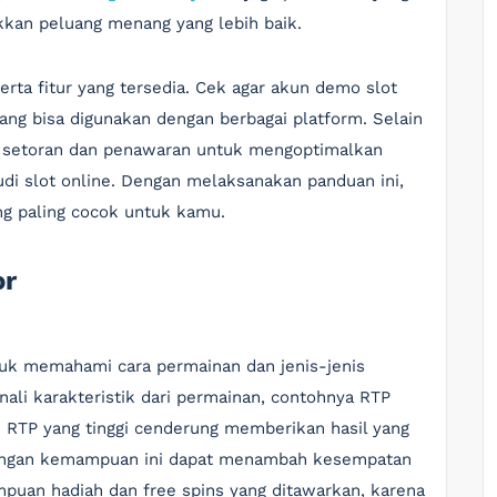
ukkan peluang menang yang lebih baik.
serta fitur yang tersedia. Cek agar akun demo slot
yang bisa digunakan dengan berbagai platform. Selain
npa setoran dan penawaran untuk mengoptimalkan
di slot online. Dengan melaksanakan panduan ini,
ng paling cocok untuk kamu.
or
ntuk memahami cara permainan dan jenis-jenis
ali karakteristik dari permainan, contohnya RTP
an RTP yang tinggi cenderung memberikan hasil yang
ot dengan kemampuan ini dapat menambah kesempatan
mpuan hadiah dan free spins yang ditawarkan, karena