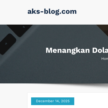
Skip
aks-blog.com
to
content
Menangkan Dolar
Ho
December 14, 2025