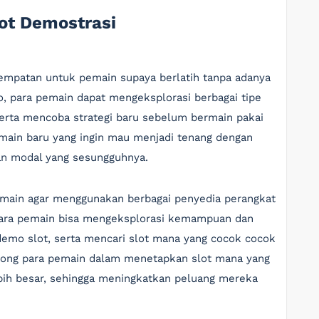
ot Demostrasi
patan untuk pemain supaya berlatih tanpa adanya
o, para pemain dapat mengeksplorasi berbagai tipe
erta mencoba strategi baru sebelum bermain pakai
 pemain baru yang ingin mau menjadi tenang dengan
 modal yang sesungguhnya.
pemain agar menggunakan berbagai penyedia perangkat
 Para pemain bisa mengeksplorasi kemampuan dan
demo slot, serta mencari slot mana yang cocok cocok
olong para pemain dalam menetapkan slot mana yang
h besar, sehingga meningkatkan peluang mereka