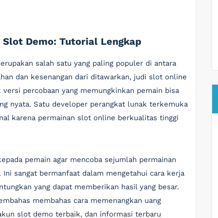
 Slot Demo: Tutorial Lengkap
erupakan salah satu yang paling populer di antara
n dan kesenangan dari ditawarkan, judi slot online
 versi percobaan yang memungkinkan pemain bisa
g nyata. Satu developer perangkat lunak terkemuka
enal karena permainan slot online berkualitas tinggi
kepada pemain agar mencoba sejumlah permainan
 Ini sangat bermanfaat dalam mengetahui cara kerja
tungkan yang dapat memberikan hasil yang besar.
n membahas membahas cara memenangkan uang
akun slot demo terbaik, dan informasi terbaru