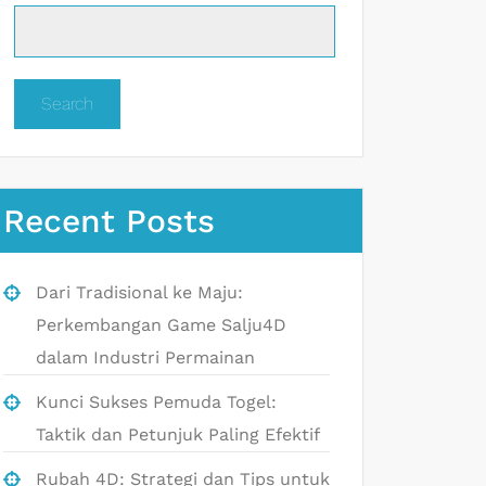
Search
Recent Posts
Dari Tradisional ke Maju:
Perkembangan Game Salju4D
dalam Industri Permainan
Kunci Sukses Pemuda Togel:
Taktik dan Petunjuk Paling Efektif
Rubah 4D: Strategi dan Tips untuk