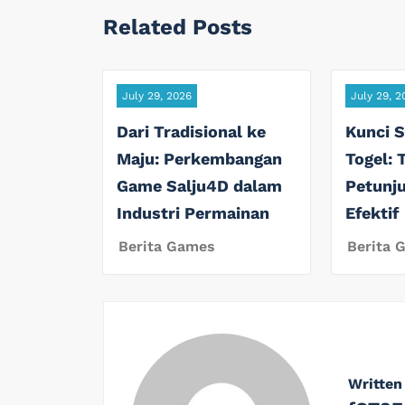
Related Posts
July 29, 2026
July 29, 2
Dari Tradisional ke
Kunci 
Maju: Perkembangan
Togel: 
Game Salju4D dalam
Petunju
Industri Permainan
Efektif
Berita Games
Berita 
Written