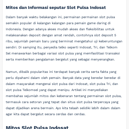
Mitos dan Informasi seputar Slot Pulsa Indosat
Dalam banyak waktu belakangan ini, permainan permainan slot pulsa
semakin populer di kalangan kalangan para pemain game daring di
Indonesia. Dengan adanya akses mudah akses dan fleksibilitas untuk
melaksanakan deposit dengan amat rendah, contohnya slot deposit 5
ribu, sejumlah pemain baru yang berminat mengetahui uji keberuntungan
sendiri. Di samping itu, penyedia telko seperti Indosat, Tri, dan Telkom
Sel menawarkan berbagai variasi slot pulsa yang memfasilitasi transaksi
serta memberikan pengalaman bergelut yang sebagai menyenangkan.
Namun, dibalik popularitas ini terdapat banyak cerita serta fakta yang
perlu dipahami dalam oleh pemain. Banyak data yang beredar beredar di
dalam masyarakat mengenai slot pulsa dari Indosat, slot pulsa Tri, dan
slot pulsa Telkomsel yang dapat menipu. Artikel ini menyediakan
membahas sejumlah mitos dan kebenaran tentang permainan slot pulsa,
termasuk cara setoran yang tepat dan situs slot pulsa terpercaya yang
dapat dijadikan arena bermain. Ayo kita telaah selidiki lebih dalam dalam
agar kita dapat bergelut secara cerdas dan cerdas.
Mitos Slot Pulsa Indosat