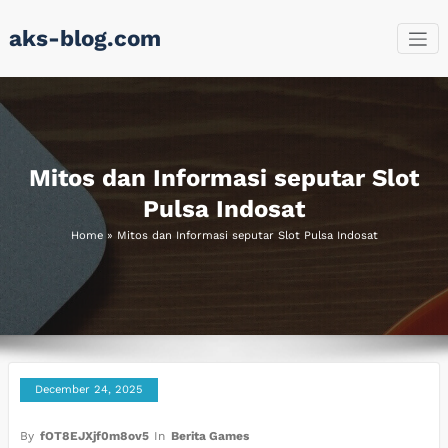
Skip
aks-blog.com
to
content
Mitos dan Informasi seputar Slot
Pulsa Indosat
Home
»
Mitos dan Informasi seputar Slot Pulsa Indosat
December 24, 2025
By
fOT8EJXjf0m8ov5
In
Berita Games