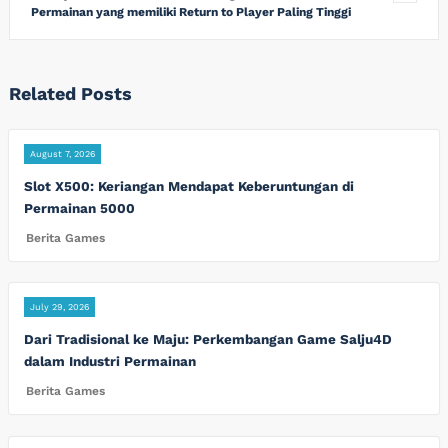
Permainan yang memiliki Return to Player Paling Tinggi
Related Posts
August 7, 2026
Slot X500: Keriangan Mendapat Keberuntungan di
Permainan 5000
Berita Games
July 29, 2026
Dari Tradisional ke Maju: Perkembangan Game Salju4D
dalam Industri Permainan
Berita Games