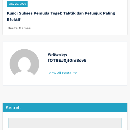
July 29, 2026
Kunci Sukses Pemuda Togel: Taktik dan Petunjuk Paling
Efektif
Berita Games
Written by:
fOT8EJXjf0m8ov5
View All Posts
Search