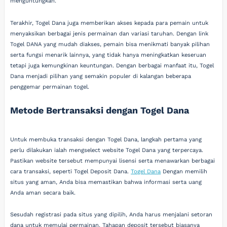
menguntungkan.
Terakhir, Togel Dana juga memberikan akses kepada para pemain untuk
menyaksikan berbagai jenis permainan dan variasi taruhan. Dengan link
Togel DANA yang mudah diakses, pemain bisa menikmati banyak pilihan
serta fungsi menarik lainnya, yang tidak hanya meningkatkan keseruan
tetapi juga kemungkinan keuntungan. Dengan berbagai manfaat itu, Togel
Dana menjadi pilihan yang semakin populer di kalangan beberapa
penggemar permainan togel.
Metode Bertransaksi dengan Togel Dana
Untuk membuka transaksi dengan Togel Dana, langkah pertama yang
perlu dilakukan ialah mengselect website Togel Dana yang terpercaya.
Pastikan website tersebut mempunyai lisensi serta menawarkan berbagai
cara transaksi, seperti Togel Deposit Dana.
Togel Dana
Dengan memilih
situs yang aman, Anda bisa memastikan bahwa informasi serta uang
Anda aman secara baik.
Sesudah registrasi pada situs yang dipilih, Anda harus menjalani setoran
dana untuk memulai permainan. Tahapan deposit tersebut biasanya