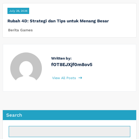
July 26, 2026
Rubah 4D: Strategi dan Tips untuk Menang Besar
Berita Games
Written by:
fOT8EJXjf0m8ov5
View All Posts
Search