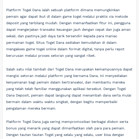
Platform Togel Dana ialah sebuah platform dimana memungkinkan
pemain agar dapat ikut di dalam game togel melalui praktis via metode
deposit yang terbilang mudah. Dengan memanfaatkan fitur ini, pengguna
dapat mengerjakan transaksi keuangan jauh dengan cepat dan juga aman
sekali, dan pastinya jadi daya tarik tersendiri kepada para maniac
permainan togel. Situs Togel Dana sediakan kemudahan di dalam
mengakses game togel online dalam format digital, tanpa perlu repot
berurusan melalui proses setoran yang sangat ribet.
Salah satu nilai tambah dari Togel Dana merupakan kemampuannya dapat
mengisi setoran melalui platform yang bernama Dana. Ini menyediakan
kenyamanan bagi pemain dalam bertransaksi, dan membantu mereka
yang telah telah familiar menggunakan aplikasi tersebut. Dengan Togel
Dana Deposit, pemain dapat langsung dapat menambah dana serta mulai
bermain dalam waktu waktu singkat, dengan begitu memperbaiki
pengalaman mereka bermain.
Platform Togel Dana juga sering mempromosikan berbagai diskon serta
bonus yang menarik yang dapat dimanfaatkan oleh para para pemain.
Dengan tautan tautan Togel yang selalu yang selalu, user bisa dengan