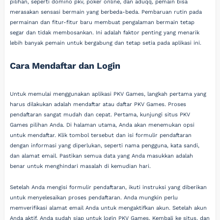
pilihan, seperti domino pkv, poker online, dan aduqq, pemain bisa
merasakan sensasi bermain yang berbeda-beda. Pembaruan rutin pada
permainan dan fitur-fitur baru membuat pengalaman bermain tetap
segar dan tidak membosankan. Ini adalah faktor penting yang menarik
lebih banyak pemain untuk bergabung dan tetap setia pada aplikasi ini.
Cara Mendaftar dan Login
Untuk memulai menggunakan aplikasi PKV Games, langkah pertama yang
harus dilakukan adalah mendaftar atau daftar PKV Games. Proses
pendaftaran sangat mudah dan cepat. Pertama, kunjungi situs PKV
Games pilihan Anda. Di halaman utama, Anda akan menemukan opsi
untuk mendaftar. Klik tombol tersebut dan isi formulir pendaftaran
dengan informasi yang diperlukan, seperti nama pengguna, kata sandi,
dan alamat email. Pastikan semua data yang Anda masukkan adalah
benar untuk menghindari masalah di kemudian hari.
Setelah Anda mengisi formulir pendaftaran, ikuti instruksi yang diberikan
untuk menyelesaikan proses pendaftaran. Anda mungkin perlu
memverifikasi alamat email Anda untuk mengaktifkan akun. Setelah akun
Anda aktif, Anda sudah siap untuk login PKV Games. Kembali ke situs, dan