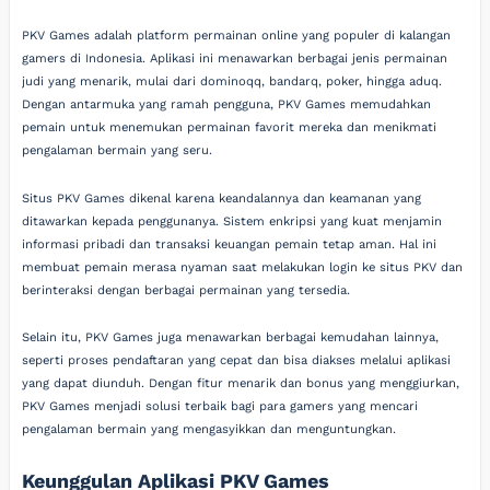
PKV Games adalah platform permainan online yang populer di kalangan
gamers di Indonesia. Aplikasi ini menawarkan berbagai jenis permainan
judi yang menarik, mulai dari dominoqq, bandarq, poker, hingga aduq.
Dengan antarmuka yang ramah pengguna, PKV Games memudahkan
pemain untuk menemukan permainan favorit mereka dan menikmati
pengalaman bermain yang seru.
Situs PKV Games dikenal karena keandalannya dan keamanan yang
ditawarkan kepada penggunanya. Sistem enkripsi yang kuat menjamin
informasi pribadi dan transaksi keuangan pemain tetap aman. Hal ini
membuat pemain merasa nyaman saat melakukan login ke situs PKV dan
berinteraksi dengan berbagai permainan yang tersedia.
Selain itu, PKV Games juga menawarkan berbagai kemudahan lainnya,
seperti proses pendaftaran yang cepat dan bisa diakses melalui aplikasi
yang dapat diunduh. Dengan fitur menarik dan bonus yang menggiurkan,
PKV Games menjadi solusi terbaik bagi para gamers yang mencari
pengalaman bermain yang mengasyikkan dan menguntungkan.
Keunggulan Aplikasi PKV Games