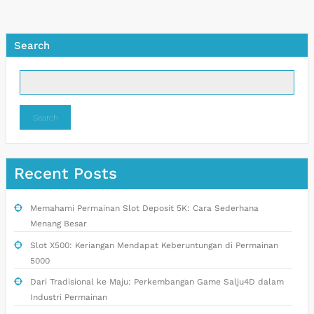
Search
Search
Recent Posts
Memahami Permainan Slot Deposit 5K: Cara Sederhana
Menang Besar
Slot X500: Keriangan Mendapat Keberuntungan di Permainan
5000
Dari Tradisional ke Maju: Perkembangan Game Salju4D dalam
Industri Permainan