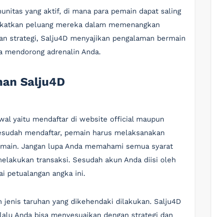
nitas yang aktif, di mana para pemain dapat saling
ingkatkan peluang mereka dalam memenangkan
dan strategi, Salju4D menyajikan pengalaman bermain
a mendorong adrenalin Anda.
nan Salju4D
al yaitu mendaftar di website official maupun
Sesudah mendaftar, pemain harus melaksanakan
rmain. Jangan lupa Anda memahami semua syarat
lakukan transaksi. Sesudah akun Anda diisi oleh
i petualangan angka ini.
 jenis taruhan yang dikehendaki dilakukan. Salju4D
 lalu Anda bisa menyesuaikan dengan strategi dan