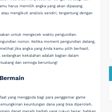
 kamu harus memilih angka yang akan dipasang.
atau mengikuti analisis sendiri, tergantung dengan
lupakan untuk mengecek waktu pengundian.
pengundian nomor. Ketika moment pengundian datang,
melihat jika angka yang Anda kamu pilih berhasil.
sedangkan kekalahan adalah bagian dalam
etualang dan semoga beruntung!
Bermain
faat yang menggoda bagi para penggemar game
 kemungkinan keuntungan dana yang bisa diperoleh.
emain dapat meraih hadiah yang cukup besar, bahkan