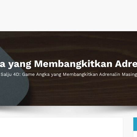
ka yang Membangkitkan Adre
»
Salju 4D: Game Angka yang Membangkitkan Adrenalin Masin