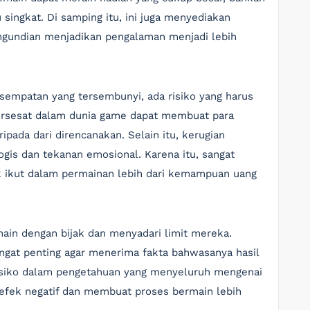
ingkat. Di samping itu, ini juga menyediakan
pengundian menjadikan pengalaman menjadi lebih
esempatan yang tersembunyi, ada risiko yang harus
ersesat dalam dunia game dapat membuat para
pada dari direncanakan. Selain itu, kerugian
gis dan tekanan emosional. Karena itu, sangat
k ikut dalam permainan lebih dari kemampuan uang
ain dengan bijak dan menyadari limit mereka.
ngat penting agar menerima fakta bahwasanya hasil
isiko dalam pengetahuan yang menyeluruh mengenai
fek negatif dan membuat proses bermain lebih