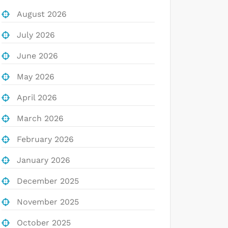
August 2026
July 2026
June 2026
May 2026
April 2026
March 2026
February 2026
January 2026
December 2025
November 2025
October 2025