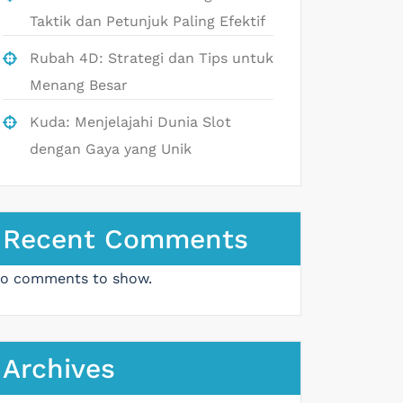
Taktik dan Petunjuk Paling Efektif
Rubah 4D: Strategi dan Tips untuk
Menang Besar
Kuda: Menjelajahi Dunia Slot
dengan Gaya yang Unik
Recent Comments
o comments to show.
Archives