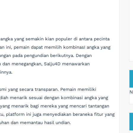
angka yang semakin kian populer di antara pecinta
an ini, pemain dapat memilih kombinasI angka yang
tungan pada pengundian berikutnya. Dengan
n dan menegangkan, Salju4D menawarkan
innya.
smi yang secara transparan. Pemain memiliki
N
ah menarik sesuai dengan kombinasi angka yang
i yang menarik bagi mereka yang mencari tantangan
itu, platform ini juga menyediakan beraneka fitur yang
han dan memantau hasil undian.