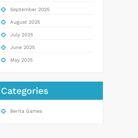
September 2025
August 2025
July 2025
June 2025
May 2025
Categories
Berita Games