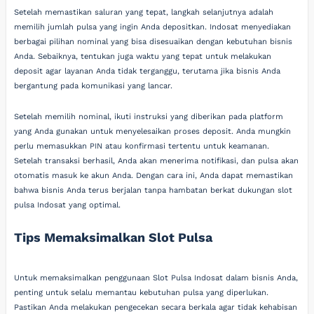
Setelah memastikan saluran yang tepat, langkah selanjutnya adalah
memilih jumlah pulsa yang ingin Anda depositkan. Indosat menyediakan
berbagai pilihan nominal yang bisa disesuaikan dengan kebutuhan bisnis
Anda. Sebaiknya, tentukan juga waktu yang tepat untuk melakukan
deposit agar layanan Anda tidak terganggu, terutama jika bisnis Anda
bergantung pada komunikasi yang lancar.
Setelah memilih nominal, ikuti instruksi yang diberikan pada platform
yang Anda gunakan untuk menyelesaikan proses deposit. Anda mungkin
perlu memasukkan PIN atau konfirmasi tertentu untuk keamanan.
Setelah transaksi berhasil, Anda akan menerima notifikasi, dan pulsa akan
otomatis masuk ke akun Anda. Dengan cara ini, Anda dapat memastikan
bahwa bisnis Anda terus berjalan tanpa hambatan berkat dukungan slot
pulsa Indosat yang optimal.
Tips Memaksimalkan Slot Pulsa
Untuk memaksimalkan penggunaan Slot Pulsa Indosat dalam bisnis Anda,
penting untuk selalu memantau kebutuhan pulsa yang diperlukan.
Pastikan Anda melakukan pengecekan secara berkala agar tidak kehabisan