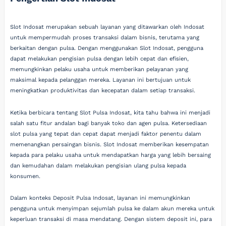
Slot Indosat merupakan sebuah layanan yang ditawarkan oleh Indosat
untuk mempermudah proses transaksi dalam bisnis, terutama yang
berkaitan dengan pulsa. Dengan menggunakan Slot Indosat, pengguna
dapat melakukan pengisian pulsa dengan lebih cepat dan efisien,
memungkinkan pelaku usaha untuk memberikan pelayanan yang
maksimal kepada pelanggan mereka. Layanan ini bertujuan untuk
meningkatkan produktivitas dan kecepatan dalam setiap transaksi.
Ketika berbicara tentang Slot Pulsa Indosat, kita tahu bahwa ini menjadi
salah satu fitur andalan bagi banyak toko dan agen pulsa. Ketersediaan
slot pulsa yang tepat dan cepat dapat menjadi faktor penentu dalam
memenangkan persaingan bisnis. Slot Indosat memberikan kesempatan
kepada para pelaku usaha untuk mendapatkan harga yang lebih bersaing
dan kemudahan dalam melakukan pengisian ulang pulsa kepada
konsumen.
Dalam konteks Deposit Pulsa Indosat, layanan ini memungkinkan
pengguna untuk menyimpan sejumlah pulsa ke dalam akun mereka untuk
keperluan transaksi di masa mendatang. Dengan sistem deposit ini, para