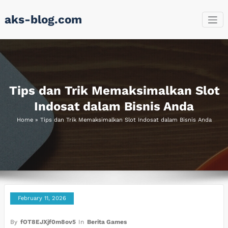
Skip
aks-blog.com
to
content
Tips dan Trik Memaksimalkan Slot
Indosat dalam Bisnis Anda
Home
»
Tips dan Trik Memaksimalkan Slot Indosat dalam Bisnis Anda
February 11, 2026
By
fOT8EJXjf0m8ov5
In
Berita Games