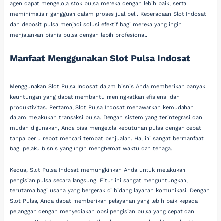
agen dapat mengelola stok pulsa mereka dengan lebih baik, serta
meminimalisir gangguan dalam proses jual beli. Keberadaan Slot Indosat
dan deposit pulsa menjadi solusi efektif bagi mereka yang ingin
menjalankan bisnis pulsa dengan lebih profesional.
Manfaat Menggunakan Slot Pulsa Indosat
Menggunakan Slot Pulsa Indosat dalam bisnis Anda memberikan banyak
keuntungan yang dapat membantu meningkatkan efisiensi dan
produktivitas. Pertama, Slot Pulsa Indosat menawarkan kemudahan
dalam melakukan transaksi pulsa. Dengan sistem yang terintegrasi dan
mudah digunakan, Anda bisa mengelola kebutuhan pulsa dengan cepat
tanpa perlu repot mencari tempat penjualan. Hal ini sangat bermanfaat
bagi pelaku bisnis yang ingin menghemat waktu dan tenaga.
Kedua, Slot Pulsa Indosat memungkinkan Anda untuk melakukan
pengisian pulsa secara langsung. Fitur ini sangat menguntungkan,
terutama bagi usaha yang bergerak di bidang layanan komunikasi. Dengan
Slot Pulsa, Anda dapat memberikan pelayanan yang lebih baik kepada
pelanggan dengan menyediakan opsi pengisian pulsa yang cepat dan