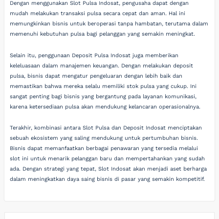
Dengan menggunakan Slot Pulsa Indosat, pengusaha dapat dengan
mudah melakukan transaksi pulsa secara cepat dan aman. Hal ini
memungkinkan bisnis untuk beroperasi tanpa hambatan, terutama dalam
memenuhi kebutuhan pulsa bagi pelanggan yang semakin meningkat.
Selain itu, penggunaan Deposit Pulsa Indosat juga memberikan
keleluasaan dalam manajemen keuangan. Dengan melakukan deposit
pulsa, bisnis dapat mengatur pengeluaran dengan lebih baik dan
memastikan bahwa mereka selalu memiliki stok pulsa yang cukup. Ini
sangat penting bagi bisnis yang bergantung pada layanan komunikasi,
karena ketersediaan pulsa akan mendukung kelancaran operasionalnya.
Terakhir, kombinasi antara Slot Pulsa dan Deposit Indosat menciptakan
sebuah ekosistem yang saling mendukung untuk pertumbuhan bisnis.
Bisnis dapat memanfaatkan berbagai penawaran yang tersedia melalui
slot ini untuk menarik pelanggan baru dan mempertahankan yang sudah
ada. Dengan strategi yang tepat, Slot Indosat akan menjadi aset berharga
dalam meningkatkan daya saing bisnis di pasar yang semakin kompetitif.