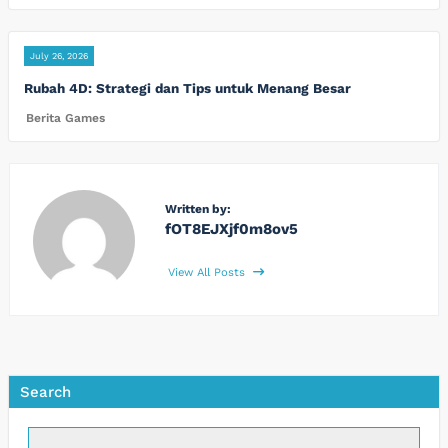
July 26, 2026
Rubah 4D: Strategi dan Tips untuk Menang Besar
Berita Games
Written by:
fOT8EJXjf0m8ov5
View All Posts
Search