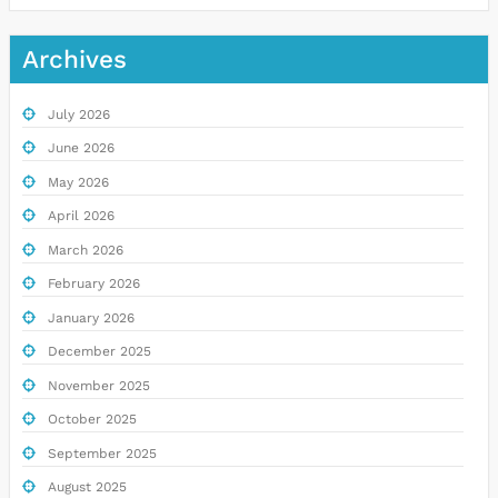
Archives
July 2026
June 2026
May 2026
April 2026
March 2026
February 2026
January 2026
December 2025
November 2025
October 2025
September 2025
August 2025