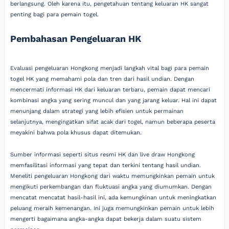
berlangsung. Oleh karena itu, pengetahuan tentang keluaran HK sangat
penting bagi para pemain togel.
Pembahasan Pengeluaran HK
Evaluasi pengeluaran Hongkong menjadi langkah vital bagi para pemain
togel HK yang memahami pola dan tren dari hasil undian. Dengan
mencermati informasi HK dari keluaran terbaru, pemain dapat mencari
kombinasi angka yang sering muncul dan yang jarang keluar. Hal ini dapat
menunjang dalam strategi yang lebih efisien untuk permainan
selanjutnya, mengingatkan sifat acak dari togel, namun beberapa peserta
meyakini bahwa pola khusus dapat ditemukan.
Sumber informasi seperti situs resmi HK dan live draw Hongkong
memfasilitasi informasi yang tepat dan terkini tentang hasil undian.
Meneliti pengeluaran Hongkong dari waktu memungkinkan pemain untuk
mengikuti perkembangan dan fluktuasi angka yang diumumkan. Dengan
mencatat mencatat hasil-hasil ini, ada kemungkinan untuk meningkatkan
peluang meraih kemenangan. Ini juga memungkinkan pemain untuk lebih
mengerti bagaimana angka-angka dapat bekerja dalam suatu sistem