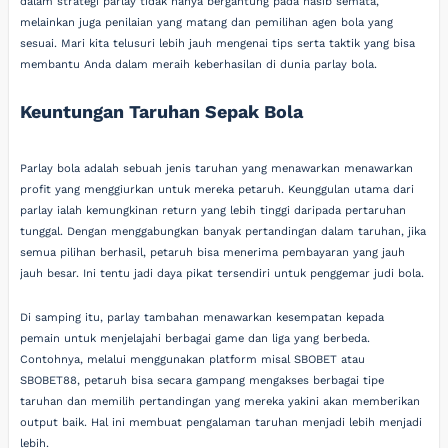
dalam strategi parlay tidak hanya bergantung pada nasib semata,
melainkan juga penilaian yang matang dan pemilihan agen bola yang
sesuai. Mari kita telusuri lebih jauh mengenai tips serta taktik yang bisa
membantu Anda dalam meraih keberhasilan di dunia parlay bola.
Keuntungan Taruhan Sepak Bola
Parlay bola adalah sebuah jenis taruhan yang menawarkan menawarkan
profit yang menggiurkan untuk mereka petaruh. Keunggulan utama dari
parlay ialah kemungkinan return yang lebih tinggi daripada pertaruhan
tunggal. Dengan menggabungkan banyak pertandingan dalam taruhan, jika
semua pilihan berhasil, petaruh bisa menerima pembayaran yang jauh
jauh besar. Ini tentu jadi daya pikat tersendiri untuk penggemar judi bola.
Di samping itu, parlay tambahan menawarkan kesempatan kepada
pemain untuk menjelajahi berbagai game dan liga yang berbeda.
Contohnya, melalui menggunakan platform misal SBOBET atau
SBOBET88, petaruh bisa secara gampang mengakses berbagai tipe
taruhan dan memilih pertandingan yang mereka yakini akan memberikan
output baik. Hal ini membuat pengalaman taruhan menjadi lebih menjadi
lebih.