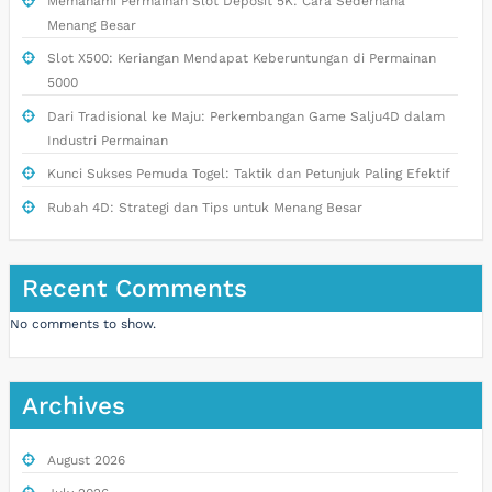
Memahami Permainan Slot Deposit 5K: Cara Sederhana
Menang Besar
Slot X500: Keriangan Mendapat Keberuntungan di Permainan
5000
Dari Tradisional ke Maju: Perkembangan Game Salju4D dalam
Industri Permainan
Kunci Sukses Pemuda Togel: Taktik dan Petunjuk Paling Efektif
Rubah 4D: Strategi dan Tips untuk Menang Besar
Recent Comments
No comments to show.
Archives
August 2026