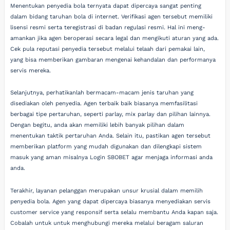
Menentukan penyedia bola ternyata dapat dipercaya sangat penting
dalam bidang taruhan bola di internet. Verifikasi agen tersebut memiliki
lisensi resmi serta teregistrasi di badan regulasi resmi. Hal ini meng-
amankan jika agen beroperasi secara legal dan mengikuti aturan yang ada.
Cek pula reputasi penyedia tersebut melalui telaah dari pemakai lain,
yang bisa memberikan gambaran mengenai kehandalan dan performanya
servis mereka.
Selanjutnya, perhatikanlah bermacam-macam jenis taruhan yang
disediakan oleh penyedia. Agen terbaik baik biasanya memfasilitasi
berbagai tipe pertaruhan, seperti parlay, mix parlay dan pilihan lainnya.
Dengan begitu, anda akan memiliki lebih banyak pilihan dalam
menentukan taktik pertaruhan Anda. Selain itu, pastikan agen tersebut
memberikan platform yang mudah digunakan dan dilengkapi sistem
masuk yang aman misalnya Login SBOBET agar menjaga informasi anda
anda.
Terakhir, layanan pelanggan merupakan unsur krusial dalam memilih
penyedia bola. Agen yang dapat dipercaya biasanya menyediakan servis
customer service yang responsif serta selalu membantu Anda kapan saja.
Cobalah untuk untuk menghubungi mereka melalui beragam saluran