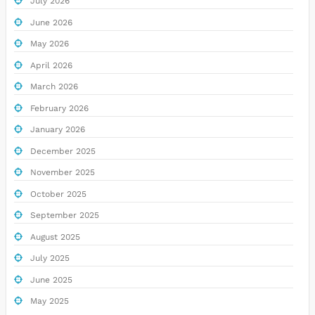
July 2026
June 2026
May 2026
April 2026
March 2026
February 2026
January 2026
December 2025
November 2025
October 2025
September 2025
August 2025
July 2025
June 2025
May 2025