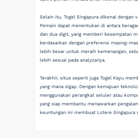
Selain itu, Togel Singapura dikenal dengan 
Pemain dapat menentukan di antara beragam 
dan dua digit, yang memberi kesempatan m
berdasarkan dengan preferensi masing-masi
lebih besar untuk meraih kemenangan, seb
lebih sesuai pada analyzanya.
Terakhir, situs seperti juga Togel Kayu me
yang mana sigap. Dengan kemajuan teknolo
menggunakan perangkat seluler atau komput
yang siap membantu menawarkan pengalama
keuntungan ini membuat Lotere Singapura 