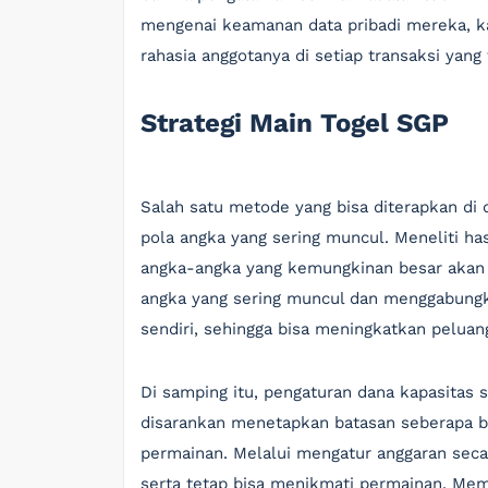
mengenai keamanan data pribadi mereka, 
rahasia anggotanya di setiap transaksi yang t
Strategi Main Togel SGP
Salah satu metode yang bisa diterapkan d
pola angka yang sering muncul. Meneliti ha
angka-angka yang kemungkinan besar akan k
angka yang sering muncul dan menggabung
sendiri, sehingga bisa meningkatkan peluan
Di samping itu, pengaturan dana kapasitas 
disarankan menetapkan batasan seberapa ba
permainan. Melalui mengatur anggaran seca
serta tetap bisa menikmati permainan. Mem