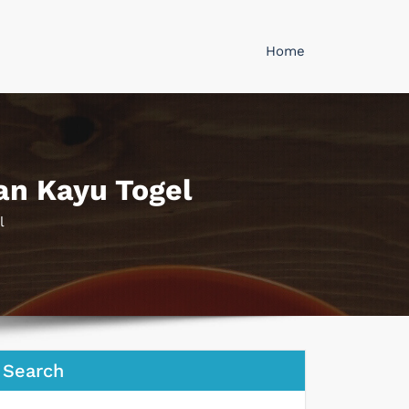
Home
an Kayu Togel
l
Search