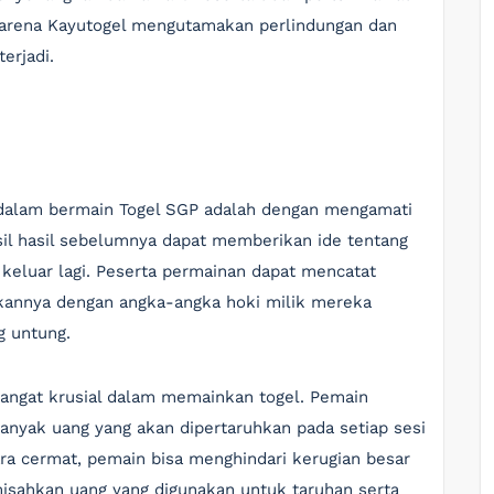
karena Kayutogel mengutamakan perlindungan dan
erjadi.
i dalam bermain Togel SGP adalah dengan mengamati
sil hasil sebelumnya dapat memberikan ide tentang
eluar lagi. Peserta permainan dapat mencatat
kannya dengan angka-angka hoki milik mereka
g untung.
sangat krusial dalam memainkan togel. Pemain
nyak uang yang akan dipertaruhkan pada setiap sesi
ra cermat, pemain bisa menghindari kerugian besar
isahkan uang yang digunakan untuk taruhan serta