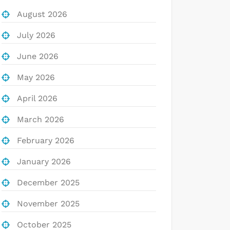
August 2026
July 2026
June 2026
May 2026
April 2026
March 2026
February 2026
January 2026
December 2025
November 2025
October 2025