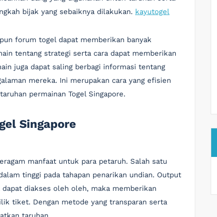
ngkah bijak yang sebaiknya dilakukan.
kayutogel
upun forum togel dapat memberikan banyak
in tentang strategi serta cara dapat memberikan
 juga dapat saling berbagi informasi tentang
alaman mereka. Ini merupakan cara yang efisien
aruhan permainan Togel Singapore.
gel Singapore
eragam manfaat untuk para petaruh. Salah satu
dalam tinggi pada tahapan penarikan undian. Output
ta dapat diakses oleh oleh, maka memberikan
lik tiket. Dengan metode yang transparan serta
tkan taruhan.