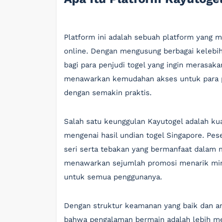
Platform ini adalah sebuah platform yang m
online. Dengan mengusung berbagai kelebiha
bagi para penjudi togel yang ingin merasak
menawarkan kemudahan akses untuk para p
dengan semakin praktis.
Salah satu keunggulan Kayutogel adalah ku
mengenai hasil undian togel Singapore. Pes
seri serta tebakan yang bermanfaat dalam m
menawarkan sejumlah promosi menarik mi
untuk semua penggunanya.
Dengan struktur keamanan yang baik dan a
bahwa pengalaman bermain adalah lebih me