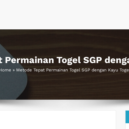
 Permainan Togel SGP deng
Home
»
Metode Tepat Permainan Togel SGP dengan Kayu Toge