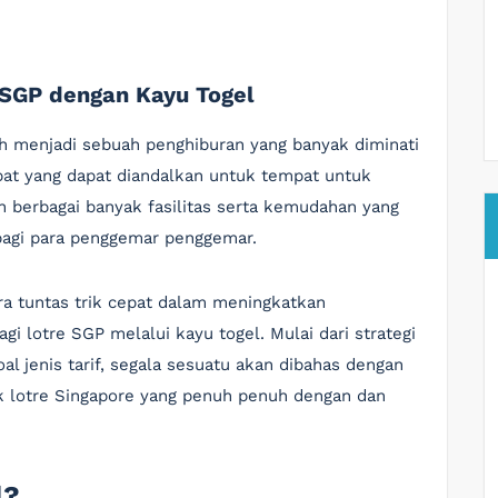
SGP dengan Kayu Togel
ah menjadi sebuah penghiburan yang banyak diminati
pat yang dapat diandalkan untuk tempat untuk
n berbagai banyak fasilitas serta kemudahan yang
 bagi para penggemar penggemar.
ra tuntas trik cepat dalam meningkatkan
 lotre SGP melalui kayu togel. Mulai dari strategi
 jenis tarif, segala sesuatu akan dibahas dengan
k lotre Singapore yang penuh penuh dengan dan
l?