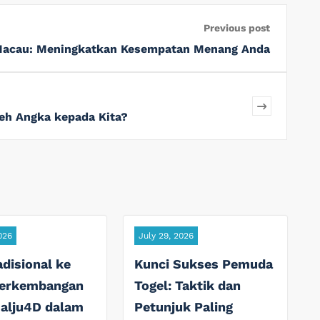
Previous post
Macau: Meningkatkan Kesempatan Menang Anda
leh Angka kepada Kita?
026
July 29, 2026
adisional ke
Kunci Sukses Pemuda
Perkembangan
Togel: Taktik dan
alju4D dalam
Petunjuk Paling