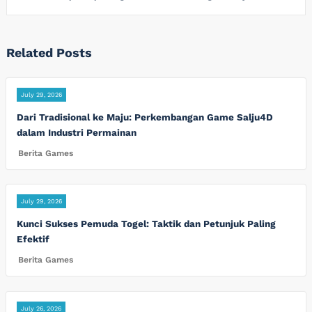
Related Posts
July 29, 2026
Dari Tradisional ke Maju: Perkembangan Game Salju4D
dalam Industri Permainan
Berita Games
July 29, 2026
Kunci Sukses Pemuda Togel: Taktik dan Petunjuk Paling
Efektif
Berita Games
July 26, 2026