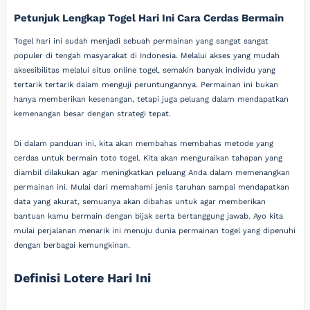
Petunjuk Lengkap Togel Hari Ini Cara Cerdas Bermain
Togel hari ini sudah menjadi sebuah permainan yang sangat sangat
populer di tengah masyarakat di Indonesia. Melalui akses yang mudah
aksesibilitas melalui situs online togel, semakin banyak individu yang
tertarik tertarik dalam menguji peruntungannya. Permainan ini bukan
hanya memberikan kesenangan, tetapi juga peluang dalam mendapatkan
kemenangan besar dengan strategi tepat.
Di dalam panduan ini, kita akan membahas membahas metode yang
cerdas untuk bermain toto togel. Kita akan menguraikan tahapan yang
diambil dilakukan agar meningkatkan peluang Anda dalam memenangkan
permainan ini. Mulai dari memahami jenis taruhan sampai mendapatkan
data yang akurat, semuanya akan dibahas untuk agar memberikan
bantuan kamu bermain dengan bijak serta bertanggung jawab. Ayo kita
mulai perjalanan menarik ini menuju dunia permainan togel yang dipenuhi
dengan berbagai kemungkinan.
Definisi Lotere Hari Ini