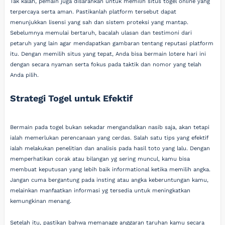
Tak kalah, pemain juga disarankan untuk memilih situs togel online yang
terpercaya serta aman. Pastikanlah platform tersebut dapat
menunjukkan lisensi yang sah dan sistem proteksi yang mantap.
Sebelumnya memulai bertaruh, bacalah ulasan dan testimoni dari
petaruh yang lain agar mendapatkan gambaran tentang reputasi platform
itu. Dengan memilih situs yang tepat, Anda bisa bermain lotere hari ini
dengan secara nyaman serta fokus pada taktik dan nomor yang telah
Anda pilih.
Strategi Togel untuk Efektif
Bermain pada togel bukan sekadar mengandalkan nasib saja, akan tetapi
ialah memerlukan perencanaan yang cerdas. Salah satu tips yang efektif
ialah melakukan penelitian dan analisis pada hasil toto yang lalu. Dengan
memperhatikan corak atau bilangan yg sering muncul, kamu bisa
membuat keputusan yang lebih baik informational ketika memilih angka.
Jangan cuma bergantung pada insting atau angka keberuntungan kamu,
melainkan manfaatkan informasi yg tersedia untuk meningkatkan
kemungkinan menang.
Setelah itu, pastikan bahwa memanage anggaran taruhan kamu secara