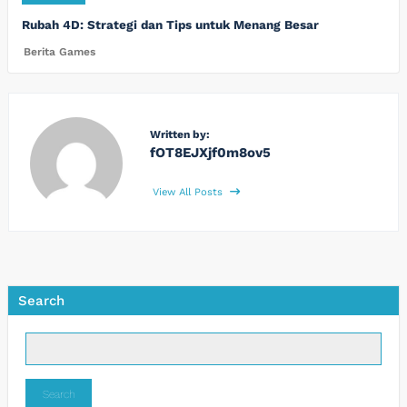
Rubah 4D: Strategi dan Tips untuk Menang Besar
Berita Games
Written by:
fOT8EJXjf0m8ov5
View All Posts
Search
Search