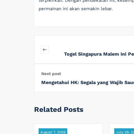
terpikirkan. Dengan pendekatan ini, kese
permainan ini akan semakin lebar.
Togel Singapura Malem Ini P
Next post
Mengetahui HK: Segala yang Wajib Sau
Related Posts
August 7, 2026
July 29, 2