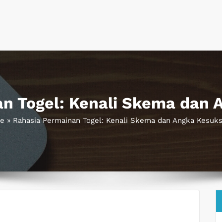
n Togel: Kenali Skema dan
e
»
Rahasia Permainan Togel: Kenali Skema dan Angka Kesuk