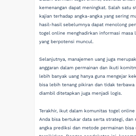
kemenangan dapat meningkat. Salah satu st
kajian terhadap angka-angka yang sering mu
hasil-hasil sebelumnya dapat menolong pem
togel online menghadirkan informasi masa 
yang berpotensi muncul.
Selanjutnya, manajemen uang juga merupaka
anggaran dalam permainan dan ikuti komitm
lebih banyak uang hanya guna mengejar ke
bisa lebih tenang pikiran dan tidak terba
diambil ditetapkan juga menjadi logis.
Terakhir, ikut dalam komunitas togel onlin
Anda bisa bertukar data serta strategi, dan
angka prediksi dan metode permainan bisa