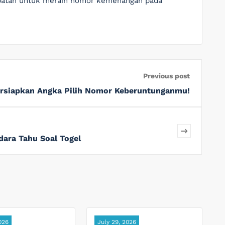
mpatan untuk meraih nomor kemenangan pada
Previous post
ersiapkan Angka Pilih Nomor Keberuntunganmu!
dara Tahu Soal Togel
026
July 29, 2026