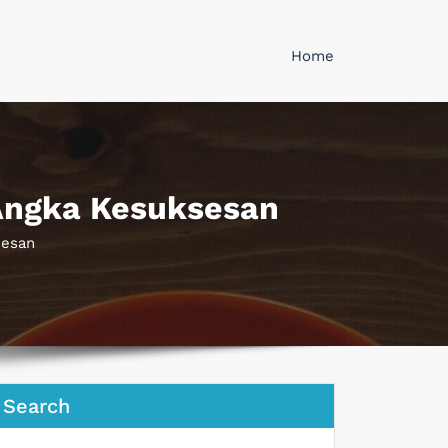
Home
 Angka Kesuksesan
sesan
Search