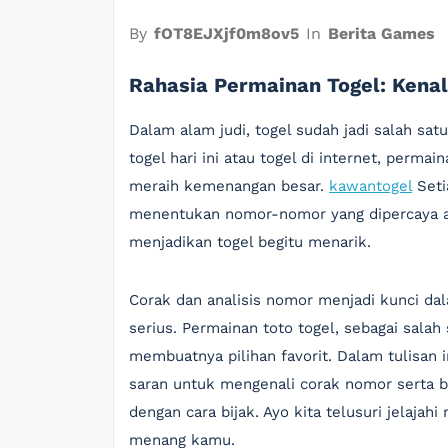
By
fOT8EJXjf0m8ov5
In
Berita Games
Rahasia Permainan Togel: Kena
Dalam alam judi, togel sudah jadi salah sa
togel hari ini atau togel di internet, perm
meraih kemenangan besar.
kawantogel
Seti
menentukan nomor-nomor yang dipercaya ak
menjadikan togel begitu menarik.
Corak dan analisis nomor menjadi kunci dal
serius. Permainan toto togel, sebagai salah 
membuatnya pilihan favorit. Dalam tulisan 
saran untuk mengenali corak nomor serta b
dengan cara bijak. Ayo kita telusuri jelaja
menang kamu.