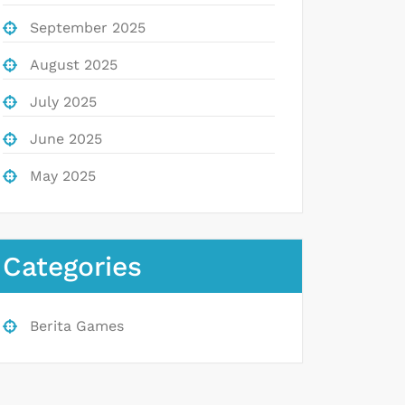
September 2025
August 2025
July 2025
June 2025
May 2025
Categories
Berita Games