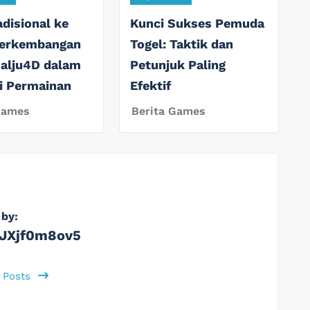
adisional ke
Kunci Sukses Pemuda
Perkembangan
Togel: Taktik dan
alju4D dalam
Petunjuk Paling
ri Permainan
Efektif
Games
Berita Games
 by:
JXjf0m8ov5
l Posts