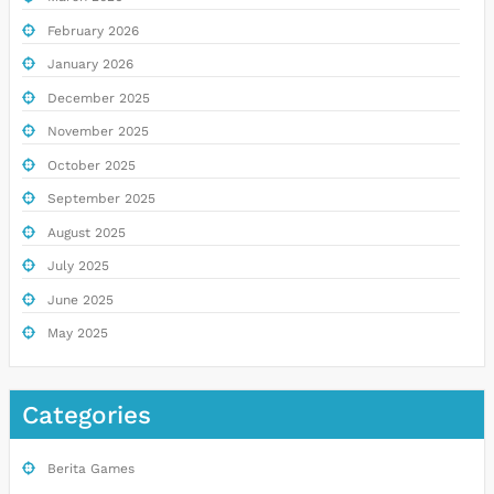
February 2026
January 2026
December 2025
November 2025
October 2025
September 2025
August 2025
July 2025
June 2025
May 2025
Categories
Berita Games