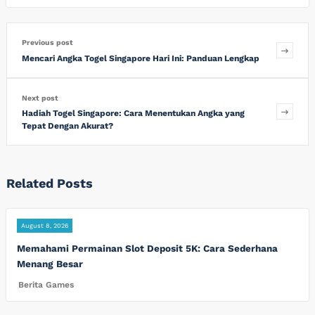
Previous post
Mencari Angka Togel Singapore Hari Ini: Panduan Lengkap
Next post
Hadiah Togel Singapore: Cara Menentukan Angka yang
Tepat Dengan Akurat?
Related Posts
August 8, 2026
Memahami Permainan Slot Deposit 5K: Cara Sederhana
Menang Besar
Berita Games