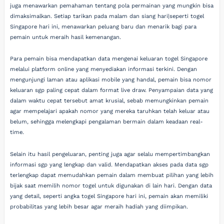
juga menawarkan pemahaman tentang pola permainan yang mungkin bisa
dimaksimalkan. Setiap tarikan pada malam dan siang hari|seperti togel
Singapore hari ini, menawarkan peluang baru dan menarik bagi para
pemain untuk meraih hasil kemenangan.
Para pemain bisa mendapatkan data mengenai keluaran togel Singapore
melalui platform online yang menyediakan informasi terkini. Dengan
mengunjungi laman atau aplikasi mobile yang handal, pemain bisa nomor
keluaran sgp paling cepat dalam format live draw. Penyampaian data yang
dalam waktu cepat tersebut amat krusial, sebab memungkinkan pemain
agar mempelajari apakah nomor yang mereka taruhkan telah keluar atau
belum, sehingga melengkapi pengalaman bermain dalam keadaan real-
time.
Selain itu hasil pengeluaran, penting juga agar selalu mempertimbangkan
informasi sgp yang lengkap dan valid. Mendapatkan akses pada data sgp
terlengkap dapat memudahkan pemain dalam membuat pilihan yang lebih
bijak saat memilih nomor togel untuk digunakan di lain hari. Dengan data
yang detail, seperti angka togel Singapore hari ini, pemain akan memiliki
probabilitas yang lebih besar agar meraih hadiah yang diimpikan.