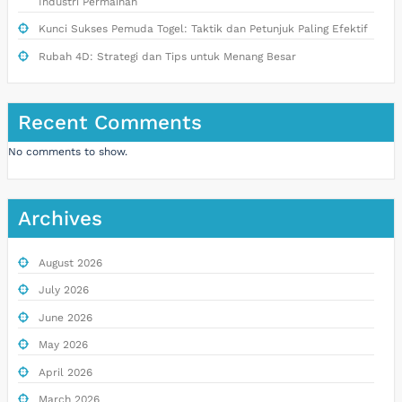
Industri Permainan
Kunci Sukses Pemuda Togel: Taktik dan Petunjuk Paling Efektif
Rubah 4D: Strategi dan Tips untuk Menang Besar
Recent Comments
No comments to show.
Archives
August 2026
July 2026
June 2026
May 2026
April 2026
March 2026