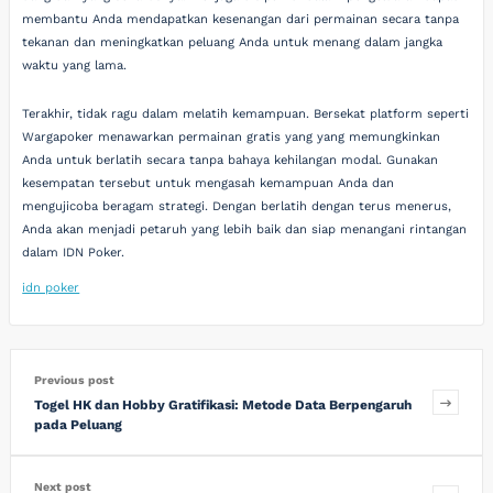
membantu Anda mendapatkan kesenangan dari permainan secara tanpa
tekanan dan meningkatkan peluang Anda untuk menang dalam jangka
waktu yang lama.
Terakhir, tidak ragu dalam melatih kemampuan. Bersekat platform seperti
Wargapoker menawarkan permainan gratis yang yang memungkinkan
Anda untuk berlatih secara tanpa bahaya kehilangan modal. Gunakan
kesempatan tersebut untuk mengasah kemampuan Anda dan
mengujicoba beragam strategi. Dengan berlatih dengan terus menerus,
Anda akan menjadi petaruh yang lebih baik dan siap menangani rintangan
dalam IDN Poker.
idn poker
Previous post
Togel HK dan Hobby Gratifikasi: Metode Data Berpengaruh
pada Peluang
Next post