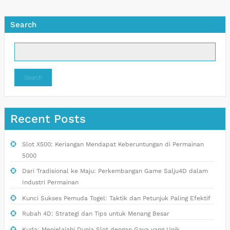
Search
Search
Recent Posts
Slot X500: Keriangan Mendapat Keberuntungan di Permainan
5000
Dari Tradisional ke Maju: Perkembangan Game Salju4D dalam
Industri Permainan
Kunci Sukses Pemuda Togel: Taktik dan Petunjuk Paling Efektif
Rubah 4D: Strategi dan Tips untuk Menang Besar
Kuda: Menjelajahi Dunia Slot dengan Gaya yang Unik