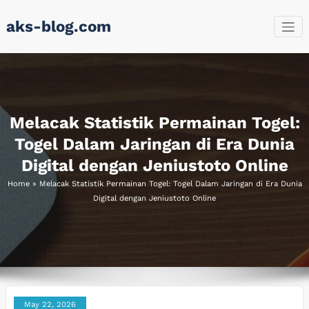
Skip
aks-blog.com
to
content
Melacak Statistik Permainan Togel:
Togel Dalam Jaringan di Era Dunia
Digital dengan Jeniustoto Online
Home
»
Melacak Statistik Permainan Togel: Togel Dalam Jaringan di Era Dunia
Digital dengan Jeniustoto Online
May 22, 2026