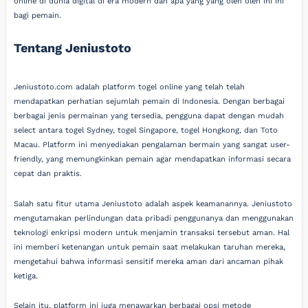
online di dunia digital di era modern dan apa yang yang oleh oleh ini ini
bagi pemain.
Tentang Jeniustoto
Jeniustoto.com adalah platform togel online yang telah telah
mendapatkan perhatian sejumlah pemain di Indonesia. Dengan berbagai
berbagai jenis permainan yang tersedia, pengguna dapat dengan mudah
select antara togel Sydney, togel Singapore, togel Hongkong, dan Toto
Macau. Platform ini menyediakan pengalaman bermain yang sangat user-
friendly, yang memungkinkan pemain agar mendapatkan informasi secara
cepat dan praktis.
Salah satu fitur utama Jeniustoto adalah aspek keamanannya. Jeniustoto
mengutamakan perlindungan data pribadi penggunanya dan menggunakan
teknologi enkripsi modern untuk menjamin transaksi tersebut aman. Hal
ini memberi ketenangan untuk pemain saat melakukan taruhan mereka,
mengetahui bahwa informasi sensitif mereka aman dari ancaman pihak
ketiga.
Selain itu, platform ini juga menawarkan berbagai opsi metode