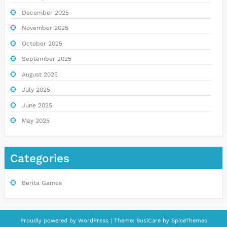
December 2025
November 2025
October 2025
September 2025
August 2025
July 2025
June 2025
May 2025
Categories
Berita Games
Proudly powered by
WordPress
| Theme:
BusiCare
by
SpiceThemes