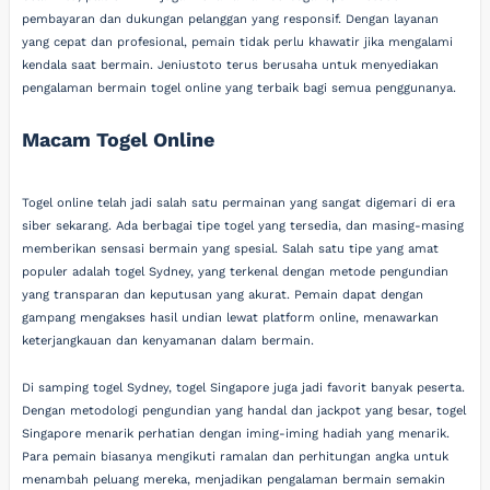
pembayaran dan dukungan pelanggan yang responsif. Dengan layanan
yang cepat dan profesional, pemain tidak perlu khawatir jika mengalami
kendala saat bermain. Jeniustoto terus berusaha untuk menyediakan
pengalaman bermain togel online yang terbaik bagi semua penggunanya.
Macam Togel Online
Togel online telah jadi salah satu permainan yang sangat digemari di era
siber sekarang. Ada berbagai tipe togel yang tersedia, dan masing-masing
memberikan sensasi bermain yang spesial. Salah satu tipe yang amat
populer adalah togel Sydney, yang terkenal dengan metode pengundian
yang transparan dan keputusan yang akurat. Pemain dapat dengan
gampang mengakses hasil undian lewat platform online, menawarkan
keterjangkauan dan kenyamanan dalam bermain.
Di samping togel Sydney, togel Singapore juga jadi favorit banyak peserta.
Dengan metodologi pengundian yang handal dan jackpot yang besar, togel
Singapore menarik perhatian dengan iming-iming hadiah yang menarik.
Para pemain biasanya mengikuti ramalan dan perhitungan angka untuk
menambah peluang mereka, menjadikan pengalaman bermain semakin