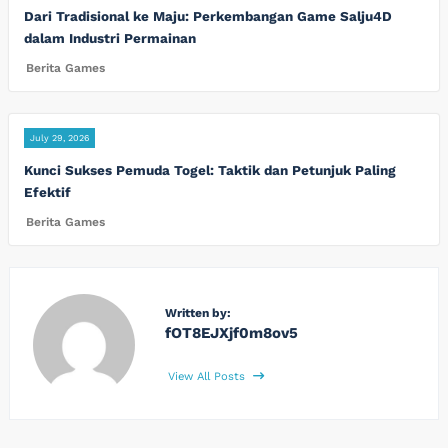
Dari Tradisional ke Maju: Perkembangan Game Salju4D
dalam Industri Permainan
Berita Games
July 29, 2026
Kunci Sukses Pemuda Togel: Taktik dan Petunjuk Paling
Efektif
Berita Games
Written by:
fOT8EJXjf0m8ov5
View All Posts