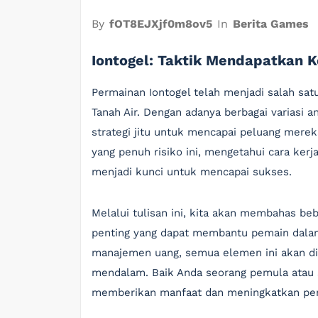
By
fOT8EJXjf0m8ov5
In
Berita Games
Iontogel: Taktik Mendapatkan 
Permainan Iontogel telah menjadi salah satu
Tanah Air. Dengan adanya berbagai variasi 
strategi jitu untuk mencapai peluang merek
yang penuh risiko ini, mengetahui cara kerj
menjadi kunci untuk mencapai sukses.
Melalui tulisan ini, kita akan membahas beb
penting yang dapat membantu pemain dalam 
manajemen uang, semua elemen ini akan d
mendalam. Baik Anda seorang pemula atau 
memberikan manfaat dan meningkatkan pe