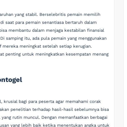
ruhan yang stabil. Berselebritis pemain memilih
i saat para pemain senantiasa bertaruh dalam
bisa membantu dalam menjaga kestabilan finansial
 Di samping itu, ada pula pemain yang menggunakan
f mereka meningkat setelah setiap kerugian.
at penting untuk meningkatkan kesempatan menang
ontogel
 krusial bagi para peserta agar memahami corak
akan penelitian terhadap hasil-hasil sebelumnya bisa
yang rutin muncul. Dengan memanfaatkan berbagai
usan yang lebih baik ketika menentukan angka untuk