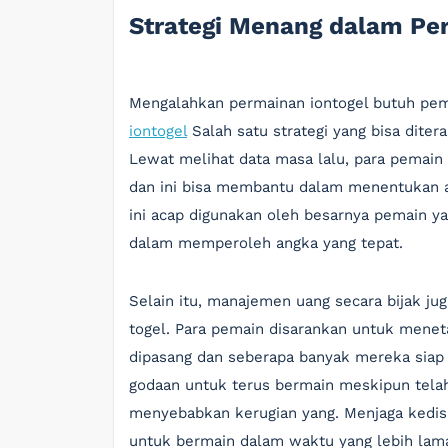
Strategi Menang dalam Pe
Mengalahkan permainan iontogel butuh pem
iontogel
Salah satu strategi yang bisa diter
Lewat melihat data masa lalu, para pemain 
dan ini bisa membantu dalam menentukan a
ini acap digunakan oleh besarnya pemain 
dalam memperoleh angka yang tepat.
Selain itu, manajemen uang secara bijak ju
togel. Para pemain disarankan untuk menet
dipasang dan seberapa banyak mereka siap m
godaan untuk terus bermain meskipun telah
menyebabkan kerugian yang. Menjaga kedi
untuk bermain dalam waktu yang lebih lama