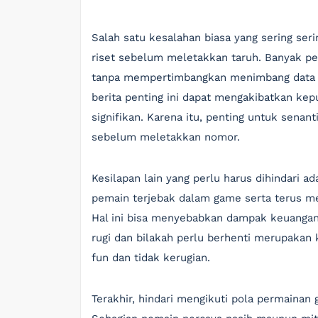
Salah satu kesalahan biasa yang sering seri
riset sebelum meletakkan taruh. Banyak p
tanpa mempertimbangkan menimbang data st
berita penting ini dapat mengakibatkan kep
signifikan. Karena itu, penting untuk sena
sebelum meletakkan nomor.
Kesilapan lain yang perlu harus dihindari a
pemain terjebak dalam game serta terus me
Hal ini bisa menyebabkan dampak keuangan
rugi dan bilakah perlu berhenti merupakan
fun dan tidak kerugian.
Terakhir, hindari mengikuti pola permainan 