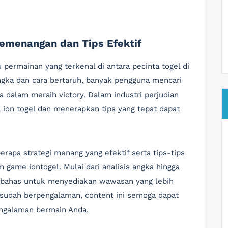
Kemenangan dan Tips Efektif
 permainan yang terkenal di antara pecinta togel di
angka dan cara bertaruh, banyak pengguna mencari
a dalam meraih victory. Dalam industri perjudian
a ion togel dan menerapkan tips yang tepat dapat
erapa strategi menang yang efektif serta tips-tips
game iontogel. Mulai dari analisis angka hingga
ibahas untuk menyediakan wawasan yang lebih
sudah berpengalaman, content ini semoga dapat
ngalaman bermain Anda.