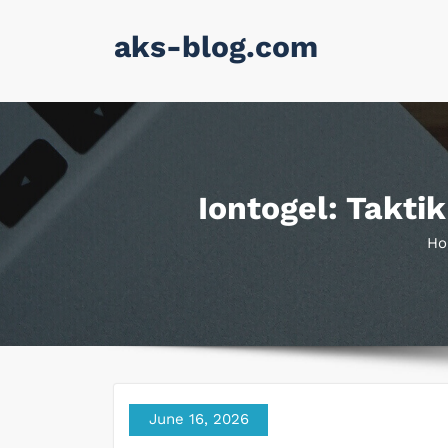
Skip
aks-blog.com
to
content
Iontogel: Takt
Ho
June 16, 2026