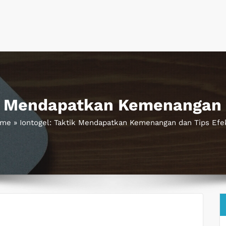
ik Mendapatkan Kemenangan d
me
»
Iontogel: Taktik Mendapatkan Kemenangan dan Tips Efek