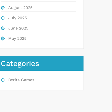
August 2025
July 2025
June 2025
May 2025
Categories
Berita Games