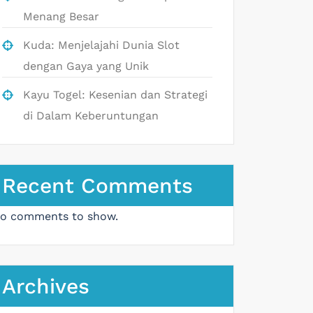
Menang Besar
Kuda: Menjelajahi Dunia Slot
dengan Gaya yang Unik
Kayu Togel: Kesenian dan Strategi
di Dalam Keberuntungan
Recent Comments
o comments to show.
Archives