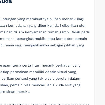
Kuda
untungan yang membuatnya pilihan menarik bagi
alah kemudahan yang diberikan dari diberikan oleh
ermainan dalam kenyamanan rumah sambil tidak perlu
a memakai perangkat mobile atau komputer, pemain
di mana saja, menjadikannya sebagai pilihan yang
beragam tema serta fitur menarik perhatian yang
tiap permainan memiliki desain visual yang
erikan sensasi yang tak bisa diperoleh dalam
lihan, pemain bisa mencari jenis kuda slot yang
 permainan mereka.