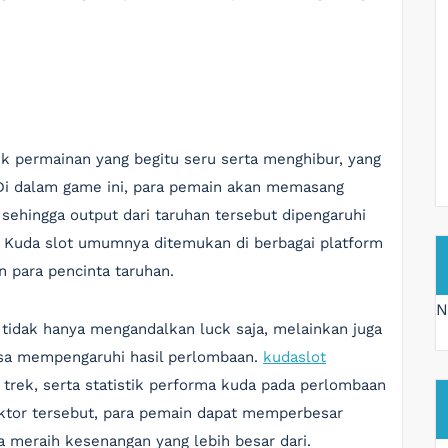
uk permainan yang begitu seru serta menghibur, yang
Di dalam game ini, para pemain akan memasang
sehingga output dari taruhan tersebut dipengaruhi
. Kuda slot umumnya ditemukan di berbagai platform
n para pencinta taruhan.
N
 tidak hanya mengandalkan luck saja, melainkan juga
isa mempengaruhi hasil perlombaan.
kudaslot
s trek, serta statistik performa kuda pada perlombaan
aktor tersebut, para pemain dapat memperbesar
a meraih kesenangan yang lebih besar dari.