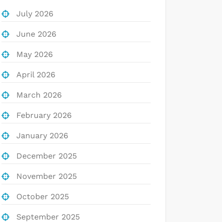
July 2026
June 2026
May 2026
April 2026
March 2026
February 2026
January 2026
December 2025
November 2025
October 2025
September 2025