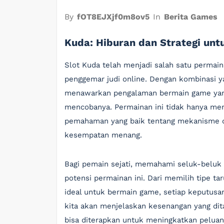
By
fOT8EJXjf0m8ov5
In
Berita Games
Kuda: Hiburan dan Strategi unt
Slot Kuda telah menjadi salah satu permai
penggemar judi online. Dengan kombinasi ya
menawarkan pengalaman bermain game yang
mencobanya. Permainan ini tidak hanya men
pemahaman yang baik tentang mekanisme d
kesempatan menang.
Bagi pemain sejati, memahami seluk-beluk 
potensi permainan ini. Dari memilih tipe t
ideal untuk bermain game, setiap keputusan 
kita akan menjelaskan kesenangan yang dit
bisa diterapkan untuk meningkatkan pelua