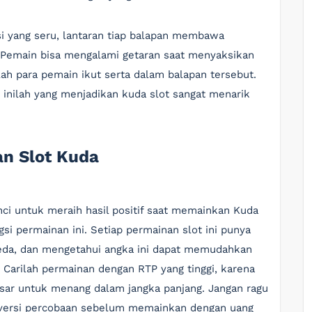
i yang seru, lantaran tiap balapan membawa
i. Pemain bisa mengalami getaran saat menyaksikan
lah para pemain ikut serta dalam balapan tersebut.
 inilah yang menjadikan kuda slot sangat menarik
an Slot Kuda
ci untuk meraih hasil positif saat memainkan Kuda
si permainan ini. Setiap permainan slot ini punya
eda, dan mengetahui angka ini dapat memudahkan
 Carilah permainan dengan RTP yang tinggi, karena
sar untuk menang dalam jangka panjang. Jangan ragu
versi percobaan sebelum memainkan dengan uang