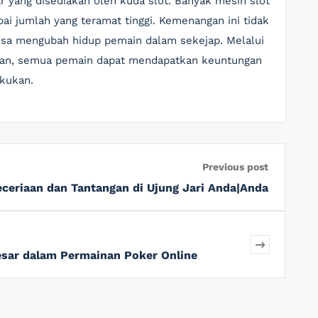
r yang disediakan oleh kuda slot. Banyak mesin slot
pai jumlah yang teramat tinggi. Kemenangan ini tidak
isa mengubah hidup pemain dalam sekejap. Melalui
ungan, semua pemain dapat mendapatkan keuntungan
akukan.
Previous post
ceriaan dan Tantangan di Ujung Jari Anda|Anda
sar dalam Permainan Poker Online