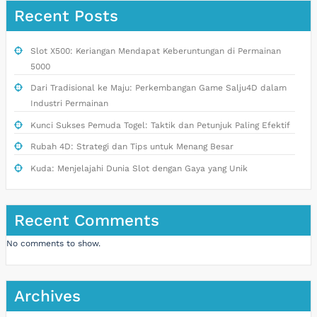
Recent Posts
Slot X500: Keriangan Mendapat Keberuntungan di Permainan
5000
Dari Tradisional ke Maju: Perkembangan Game Salju4D dalam
Industri Permainan
Kunci Sukses Pemuda Togel: Taktik dan Petunjuk Paling Efektif
Rubah 4D: Strategi dan Tips untuk Menang Besar
Kuda: Menjelajahi Dunia Slot dengan Gaya yang Unik
Recent Comments
No comments to show.
Archives