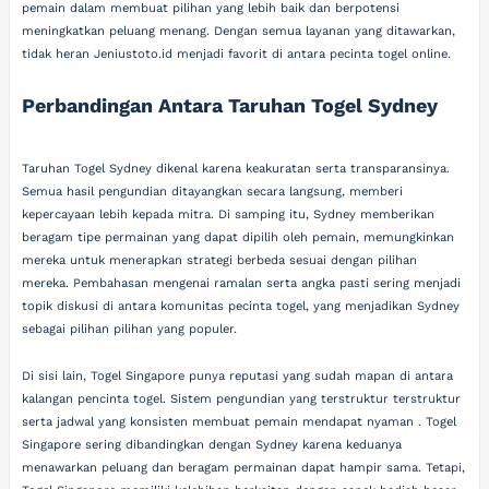
pemain dalam membuat pilihan yang lebih baik dan berpotensi
meningkatkan peluang menang. Dengan semua layanan yang ditawarkan,
tidak heran Jeniustoto.id menjadi favorit di antara pecinta togel online.
Perbandingan Antara Taruhan Togel Sydney
Taruhan Togel Sydney dikenal karena keakuratan serta transparansinya.
Semua hasil pengundian ditayangkan secara langsung, memberi
kepercayaan lebih kepada mitra. Di samping itu, Sydney memberikan
beragam tipe permainan yang dapat dipilih oleh pemain, memungkinkan
mereka untuk menerapkan strategi berbeda sesuai dengan pilihan
mereka. Pembahasan mengenai ramalan serta angka pasti sering menjadi
topik diskusi di antara komunitas pecinta togel, yang menjadikan Sydney
sebagai pilihan pilihan yang populer.
Di sisi lain, Togel Singapore punya reputasi yang sudah mapan di antara
kalangan pencinta togel. Sistem pengundian yang terstruktur terstruktur
serta jadwal yang konsisten membuat pemain mendapat nyaman . Togel
Singapore sering dibandingkan dengan Sydney karena keduanya
menawarkan peluang dan beragam permainan dapat hampir sama. Tetapi,