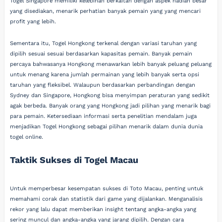
Togel Singapore memiliki kelebihan berkaitan dengan aspek hadiah besar
yang disediakan, menarik perhatian banyak pemain yang yang mencari
profit yang lebih.
Sementara itu, Togel Hongkong terkenal dengan variasi taruhan yang
dipilih sesuai sesuai berdasarkan kapasitas pemain. Banyak pemain
percaya bahwasanya Hongkong menawarkan lebih banyak peluang peluang
untuk menang karena jumlah permainan yang lebih banyak serta opsi
taruhan yang fleksibel. Walaupun berdasarkan perbandingan dengan
Sydney dan Singapore, Hongkong bisa menyimpan peraturan yang sedikit
agak berbeda. Banyak orang yang Hongkong jadi pilihan yang menarik bagi
para pemain. Ketersediaan informasi serta penelitian mendalam juga
menjadikan Togel Hongkong sebagai pilihan menarik dalam dunia dunia
togel online.
Taktik Sukses di Togel Macau
Untuk memperbesar kesempatan sukses di Toto Macau, penting untuk
memahami corak dan statistik dari game yang dijalankan. Menganalisis
rekor yang lalu dapat memberikan insight tentang angka-angka yang
sering muncul dan angka-angka yang jarang dipilih. Dengan cara