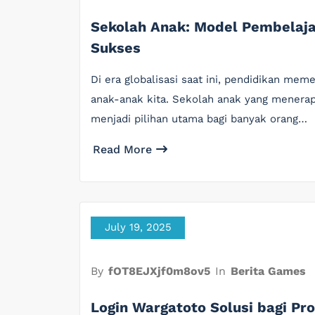
Sekolah Anak: Model Pembelaj
Sukses
Di era globalisasi saat ini, pendidikan m
anak-anak kita. Sekolah anak yang menerap
menjadi pilihan utama bagi banyak orang…
Read More
July 19, 2025
By
fOT8EJXjf0m8ov5
In
Berita Games
Login Wargatoto Solusi bagi P