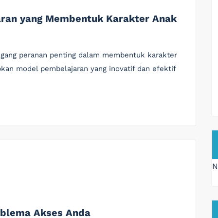
aran yang Membentuk Karakter Anak
emegang peranan penting dalam membentuk karakter
kan model pembelajaran yang inovatif dan efektif
N
roblema Akses Anda