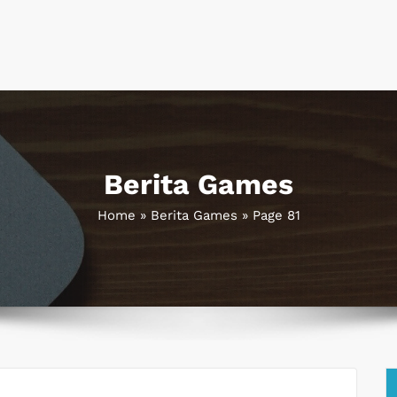
Berita Games
Home
»
Berita Games
»
Page 81