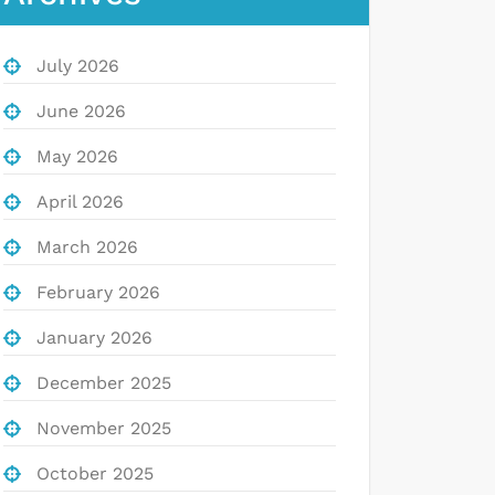
July 2026
June 2026
May 2026
April 2026
March 2026
February 2026
January 2026
December 2025
November 2025
October 2025