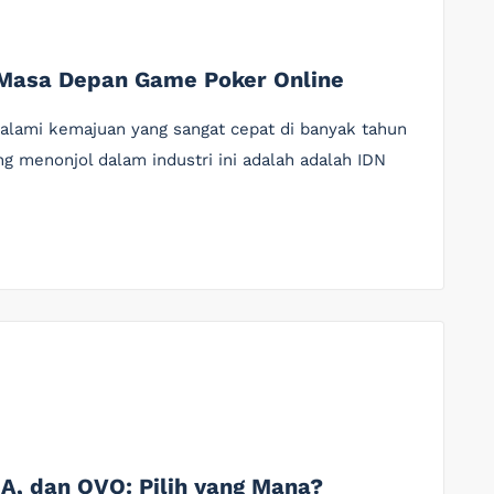
 Masa Depan Game Poker Online
lami kemajuan yang sangat cepat di banyak tahun
ing menonjol dalam industri ini adalah adalah IDN
, dan OVO: Pilih yang Mana?