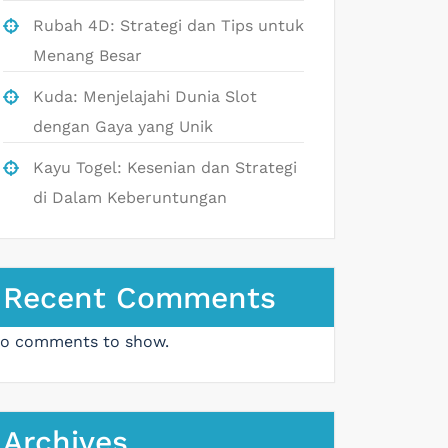
Rubah 4D: Strategi dan Tips untuk
Menang Besar
Kuda: Menjelajahi Dunia Slot
dengan Gaya yang Unik
Kayu Togel: Kesenian dan Strategi
di Dalam Keberuntungan
Recent Comments
o comments to show.
Archives