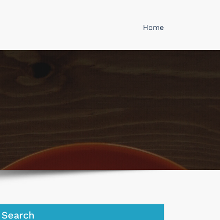
Home
Search