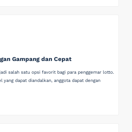
engan Gampang dan Cepat
adi salah satu opsi favorit bagi para penggemar lotto.
l yang dapat diandalkan, anggota dapat dengan