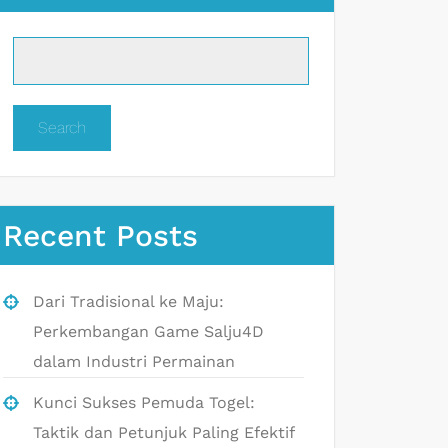
Search
Recent Posts
Dari Tradisional ke Maju:
Perkembangan Game Salju4D
dalam Industri Permainan
Kunci Sukses Pemuda Togel:
Taktik dan Petunjuk Paling Efektif