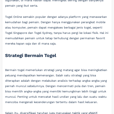
digunakan, di mana hadiah dapat meningkat seiring dengan banyaknya
pemain yang ikut serta.
Togel Online semakin populer dengan adanya platform yang menawarkan
kemudahan bagi pemain. Dengan hanya menggunakan perangkat mobile
atau komputer, pemain dapat mengakses berbagai jenis togel, seperti
Togel Singapore dan Togel Sydney, tanpa harus pergi ke lokasi fisik. Hal ini
memudahkan pemain untuk tetap terhubung dengan permainan favorit
mereka kapan saja dan di mana saja.
Strategi Bermain Togel
Bermain togel memerlukan strategi yang matang agar bisa meningkatkan
peluang mendapatkan kemenangan. Salah satu strategi yang bisa
diterapkan adalah dengan melakukan analisis terhadap angka-angka yang
pernah muncul sebelumnya. Dengan mencermati pola dan tren, pemain
bisa memilih angka-angka yang memiliki kemungkinan lebih tinggi untuk
muncul. Penting untuk mencatat hasil undian yang lalu dan suatu waktu
mencoba mengenali kecenderungan tertentu dalam hasil keluaran.
Selain itu, diversifikasi taruhan juga merupakan taktik yang efektif.