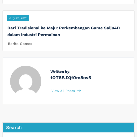
July 29, 2026
Dari Tradisional ke Maju: Perkembangan Game Salju4D
dalam Industri Permainan
Berita Games
Written by:
fOT8EJXjf0m8ov5
View All Posts
Search