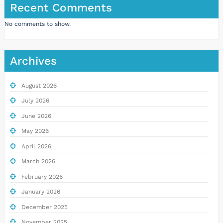
Recent Comments
No comments to show.
Archives
August 2026
July 2026
June 2026
May 2026
April 2026
March 2026
February 2026
January 2026
December 2025
November 2025