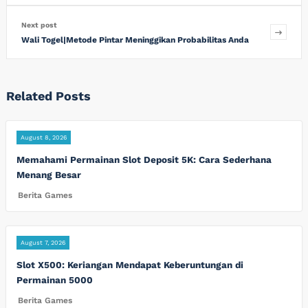
Next post
Wali Togel|Metode Pintar Meninggikan Probabilitas Anda
Related Posts
August 8, 2026
Memahami Permainan Slot Deposit 5K: Cara Sederhana
Menang Besar
Berita Games
August 7, 2026
Slot X500: Keriangan Mendapat Keberuntungan di
Permainan 5000
Berita Games