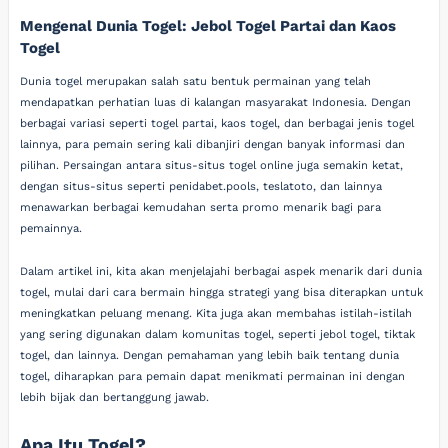
Mengenal Dunia Togel: Jebol Togel Partai dan Kaos
Togel
Dunia togel merupakan salah satu bentuk permainan yang telah
mendapatkan perhatian luas di kalangan masyarakat Indonesia. Dengan
berbagai variasi seperti togel partai, kaos togel, dan berbagai jenis togel
lainnya, para pemain sering kali dibanjiri dengan banyak informasi dan
pilihan. Persaingan antara situs-situs togel online juga semakin ketat,
dengan situs-situs seperti penidabet.pools, teslatoto, dan lainnya
menawarkan berbagai kemudahan serta promo menarik bagi para
pemainnya.
Dalam artikel ini, kita akan menjelajahi berbagai aspek menarik dari dunia
togel, mulai dari cara bermain hingga strategi yang bisa diterapkan untuk
meningkatkan peluang menang. Kita juga akan membahas istilah-istilah
yang sering digunakan dalam komunitas togel, seperti jebol togel, tiktak
togel, dan lainnya. Dengan pemahaman yang lebih baik tentang dunia
togel, diharapkan para pemain dapat menikmati permainan ini dengan
lebih bijak dan bertanggung jawab.
Apa Itu Togel?