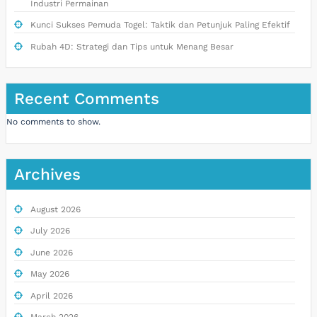
Industri Permainan
Kunci Sukses Pemuda Togel: Taktik dan Petunjuk Paling Efektif
Rubah 4D: Strategi dan Tips untuk Menang Besar
Recent Comments
No comments to show.
Archives
August 2026
July 2026
June 2026
May 2026
April 2026