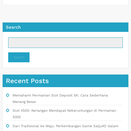
Search
Search
Recent Posts
Memahami Permainan Slot Deposit 5K: Cara Sederhana
Menang Besar
Slot X500: Keriangan Mendapat Keberuntungan di Permainan
5000
Dari Tradisional ke Maju: Perkembangan Game Salju4D dalam