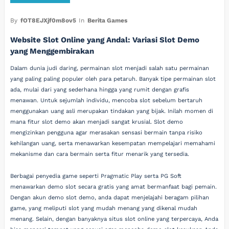
By
fOT8EJXjf0m8ov5
In
Berita Games
Website Slot Online yang Andal: Variasi Slot Demo
yang Menggembirakan
Dalam dunia judi daring, permainan slot menjadi salah satu permainan
yang paling paling populer oleh para petaruh. Banyak tipe permainan slot
ada, mulai dari yang sederhana hingga yang rumit dengan grafis
menawan. Untuk sejumlah individu, mencoba slot sebelum bertaruh
menggunakan uang asli merupakan tindakan yang bijak. Inilah momen di
mana fitur slot demo akan menjadi sangat krusial. Slot demo
mengizinkan pengguna agar merasakan sensasi bermain tanpa risiko
kehilangan uang, serta menawarkan kesempatan mempelajari memahami
mekanisme dan cara bermain serta fitur menarik yang tersedia.
Berbagai penyedia game seperti Pragmatic Play serta PG Soft
menawarkan demo slot secara gratis yang amat bermanfaat bagi pemain.
Dengan akun demo slot demo, anda dapat menjelajahi beragam pilihan
game, yang meliputi slot yang mudah menang yang dikenal mudah
menang. Selain, dengan banyaknya situs slot online yang terpercaya, Anda