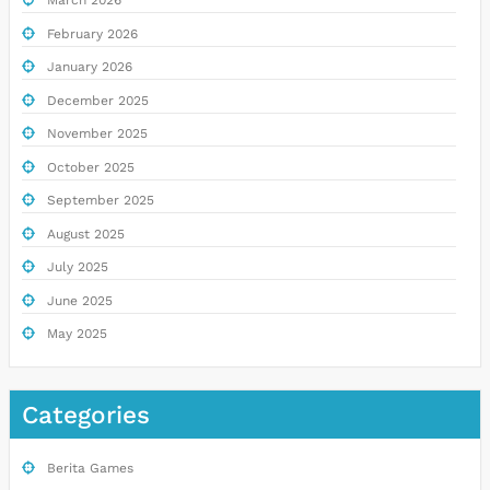
March 2026
February 2026
January 2026
December 2025
November 2025
October 2025
September 2025
August 2025
July 2025
June 2025
May 2025
Categories
Berita Games