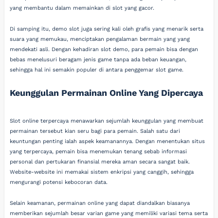
yang membantu dalam memainkan di slot yang gacor.
Di samping itu, demo slot juga sering kali oleh grafis yang menarik serta
suara yang memukau, menciptakan pengalaman bermain yang yang
mendekati asli. Dengan kehadiran slot demo, para pemain bisa dengan
bebas menelusuri beragam jenis game tanpa ada beban keuangan,
sehingga hal ini semakin populer di antara penggemar slot game.
Keunggulan Permainan Online Yang Dipercaya
Slot online terpercaya menawarkan sejumlah keunggulan yang membuat
permainan tersebut kian seru bagi para pemain. Salah satu dari
keuntungan penting ialah aspek keamanannya. Dengan menentukan situs
yang terpercaya, pemain bisa menemukan tenang sebab informasi
personal dan pertukaran finansial mereka aman secara sangat baik.
Website-website ini memakai sistem enkripsi yang canggih, sehingga
mengurangi potensi kebocoran data.
Selain keamanan, permainan online yang dapat diandalkan biasanya
memberikan sejumlah besar varian game yang memiliki variasi tema serta