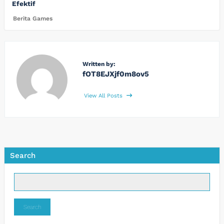
Efektif
Berita Games
Written by:
fOT8EJXjf0m8ov5
View All Posts
Search
Search