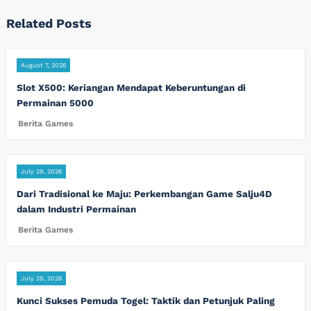
Related Posts
August 7, 2026
Slot X500: Keriangan Mendapat Keberuntungan di
Permainan 5000
Berita Games
July 29, 2026
Dari Tradisional ke Maju: Perkembangan Game Salju4D
dalam Industri Permainan
Berita Games
July 29, 2026
Kunci Sukses Pemuda Togel: Taktik dan Petunjuk Paling