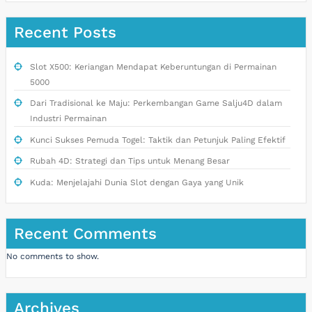
Recent Posts
Slot X500: Keriangan Mendapat Keberuntungan di Permainan
5000
Dari Tradisional ke Maju: Perkembangan Game Salju4D dalam
Industri Permainan
Kunci Sukses Pemuda Togel: Taktik dan Petunjuk Paling Efektif
Rubah 4D: Strategi dan Tips untuk Menang Besar
Kuda: Menjelajahi Dunia Slot dengan Gaya yang Unik
Recent Comments
No comments to show.
Archives