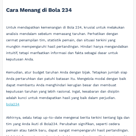
Cara Menang di Bola 234
Untuk mendapatkan kemenangan di Bola 234, krusial untuk melakukan
analisis mendalam sebelum memasang taruhan. Perhatikan dengan
cermat penampilan tim, statistik pemain, dan situasi terkini yang
mungkin mempengaruhi hasil pertandingan. Hindari hanya mengandalkan
intuitif, tetapi manfaatkan informasi dan fakta sebagai dasar untuk
keputusan Anda.
Kemudian, atur budget taruhan Anda dengan bijak. Tetapkan jumlah siap
Anda pertaruhkan dan patuhi batasan itu. Mengelola modal dengan baik
dapat membantu Anda menghindari kerugian besar dan membuat
keputusan taruhan yang lebih rasional. Ingat, kesabaran dan disiplin
adalah kunci untuk mendapatkan hasil yang baik dalam perjudian.
bola234
Akhirnya, selalu tetap up-to-date mengenai berita terkini tentang liga dan
tim yang Anda ikuti di Bola234. Perubahan signifikan, seperti cedera
pemain atau taktik baru, dapat sangat mempengaruhi hasil pertandingan.