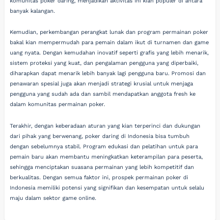
komunitas poker daring, menjadikan aktivitas ini kian populer di antara
banyak kalangan.
Kemudian, perkembangan perangkat lunak dan program permainan poker
bakal kian mempermudah para pemain dalam ikut di turnamen dan game
uang nyata. Dengan kemudahan inovatif seperti grafis yang lebih menarik,
sistem proteksi yang kuat, dan pengalaman pengguna yang diperbaiki,
diharapkan dapat menarik lebih banyak lagi pengguna baru. Promosi dan
penawaran spesial juga akan menjadi strategi krusial untuk menjaga
pengguna yang sudah ada dan sambil mendapatkan anggota fresh ke
dalam komunitas permainan poker.
Terakhir, dengan keberadaan aturan yang kian terperinci dan dukungan
dari pihak yang berwenang, poker daring di Indonesia bisa tumbuh
dengan sebelumnya stabil. Program edukasi dan pelatihan untuk para
pemain baru akan membantu meningkatkan keterampilan para peserta,
sehingga menciptakan suasana permainan yang lebih kompetitif dan
berkualitas. Dengan semua faktor ini, prospek permainan poker di
Indonesia memiliki potensi yang signifikan dan kesempatan untuk selalu
maju dalam sektor game online.