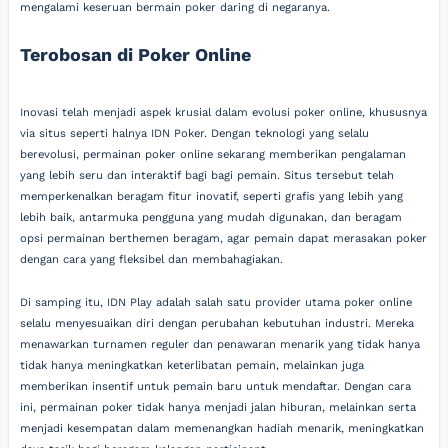
mengalami keseruan bermain poker daring di negaranya.
Terobosan di Poker Online
Inovasi telah menjadi aspek krusial dalam evolusi poker online, khususnya
via situs seperti halnya IDN Poker. Dengan teknologi yang selalu
berevolusi, permainan poker online sekarang memberikan pengalaman
yang lebih seru dan interaktif bagi bagi pemain. Situs tersebut telah
memperkenalkan beragam fitur inovatif, seperti grafis yang lebih yang
lebih baik, antarmuka pengguna yang mudah digunakan, dan beragam
opsi permainan berthemen beragam, agar pemain dapat merasakan poker
dengan cara yang fleksibel dan membahagiakan.
Di samping itu, IDN Play adalah salah satu provider utama poker online
selalu menyesuaikan diri dengan perubahan kebutuhan industri. Mereka
menawarkan turnamen reguler dan penawaran menarik yang tidak hanya
tidak hanya meningkatkan keterlibatan pemain, melainkan juga
memberikan insentif untuk pemain baru untuk mendaftar. Dengan cara
ini, permainan poker tidak hanya menjadi jalan hiburan, melainkan serta
menjadi kesempatan dalam memenangkan hadiah menarik, meningkatkan