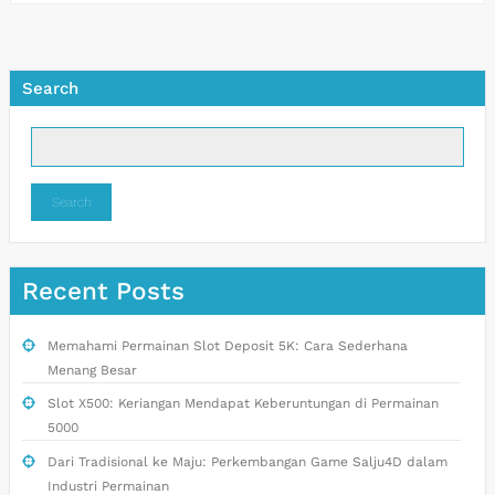
Search
Search
Recent Posts
Memahami Permainan Slot Deposit 5K: Cara Sederhana
Menang Besar
Slot X500: Keriangan Mendapat Keberuntungan di Permainan
5000
Dari Tradisional ke Maju: Perkembangan Game Salju4D dalam
Industri Permainan