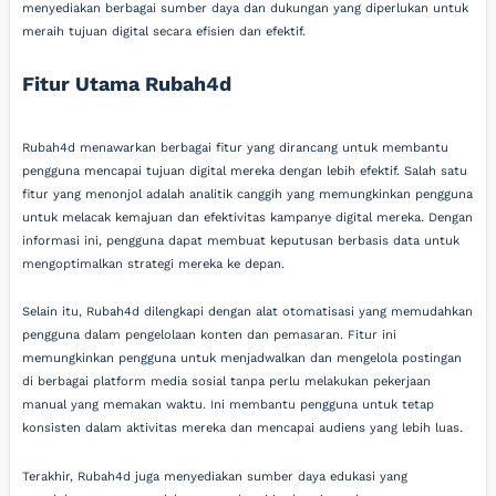
menyediakan berbagai sumber daya dan dukungan yang diperlukan untuk
meraih tujuan digital secara efisien dan efektif.
Fitur Utama Rubah4d
Rubah4d menawarkan berbagai fitur yang dirancang untuk membantu
pengguna mencapai tujuan digital mereka dengan lebih efektif. Salah satu
fitur yang menonjol adalah analitik canggih yang memungkinkan pengguna
untuk melacak kemajuan dan efektivitas kampanye digital mereka. Dengan
informasi ini, pengguna dapat membuat keputusan berbasis data untuk
mengoptimalkan strategi mereka ke depan.
Selain itu, Rubah4d dilengkapi dengan alat otomatisasi yang memudahkan
pengguna dalam pengelolaan konten dan pemasaran. Fitur ini
memungkinkan pengguna untuk menjadwalkan dan mengelola postingan
di berbagai platform media sosial tanpa perlu melakukan pekerjaan
manual yang memakan waktu. Ini membantu pengguna untuk tetap
konsisten dalam aktivitas mereka dan mencapai audiens yang lebih luas.
Terakhir, Rubah4d juga menyediakan sumber daya edukasi yang