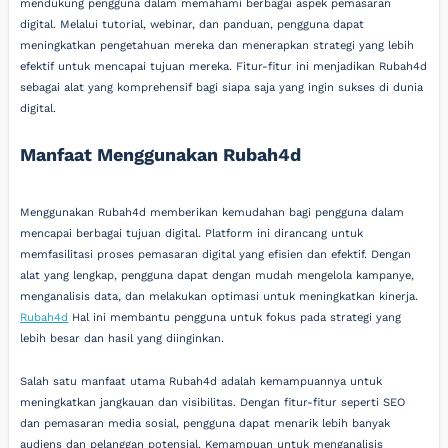
mendukung pengguna dalam memahami berbagai aspek pemasaran
digital. Melalui tutorial, webinar, dan panduan, pengguna dapat
meningkatkan pengetahuan mereka dan menerapkan strategi yang lebih
efektif untuk mencapai tujuan mereka. Fitur-fitur ini menjadikan Rubah4d
sebagai alat yang komprehensif bagi siapa saja yang ingin sukses di dunia
digital.
Manfaat Menggunakan Rubah4d
Menggunakan Rubah4d memberikan kemudahan bagi pengguna dalam
mencapai berbagai tujuan digital. Platform ini dirancang untuk
memfasilitasi proses pemasaran digital yang efisien dan efektif. Dengan
alat yang lengkap, pengguna dapat dengan mudah mengelola kampanye,
menganalisis data, dan melakukan optimasi untuk meningkatkan kinerja.
Rubah4d
Hal ini membantu pengguna untuk fokus pada strategi yang
lebih besar dan hasil yang diinginkan.
Salah satu manfaat utama Rubah4d adalah kemampuannya untuk
meningkatkan jangkauan dan visibilitas. Dengan fitur-fitur seperti SEO
dan pemasaran media sosial, pengguna dapat menarik lebih banyak
audiens dan pelanggan potensial. Kemampuan untuk menganalisis