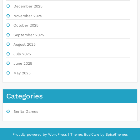
December 2025
November 2025
October 2025
September 2025
August 2025
July 2025
June 2025
May 2025
Categories
Berita Games
Proudly powered by
WordPress
| Theme:
BusiCare
by
SpiceThemes