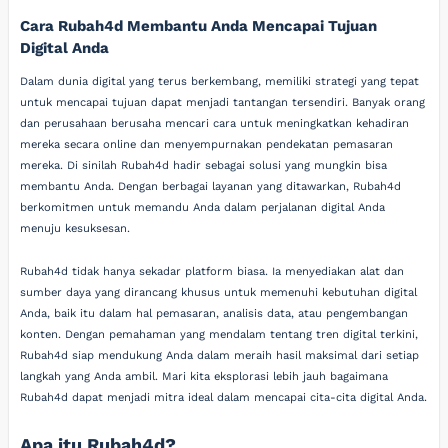
Cara Rubah4d Membantu Anda Mencapai Tujuan
Digital Anda
Dalam dunia digital yang terus berkembang, memiliki strategi yang tepat
untuk mencapai tujuan dapat menjadi tantangan tersendiri. Banyak orang
dan perusahaan berusaha mencari cara untuk meningkatkan kehadiran
mereka secara online dan menyempurnakan pendekatan pemasaran
mereka. Di sinilah Rubah4d hadir sebagai solusi yang mungkin bisa
membantu Anda. Dengan berbagai layanan yang ditawarkan, Rubah4d
berkomitmen untuk memandu Anda dalam perjalanan digital Anda
menuju kesuksesan.
Rubah4d tidak hanya sekadar platform biasa. Ia menyediakan alat dan
sumber daya yang dirancang khusus untuk memenuhi kebutuhan digital
Anda, baik itu dalam hal pemasaran, analisis data, atau pengembangan
konten. Dengan pemahaman yang mendalam tentang tren digital terkini,
Rubah4d siap mendukung Anda dalam meraih hasil maksimal dari setiap
langkah yang Anda ambil. Mari kita eksplorasi lebih jauh bagaimana
Rubah4d dapat menjadi mitra ideal dalam mencapai cita-cita digital Anda.
Apa itu Rubah4d?