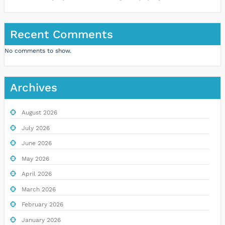
Recent Comments
No comments to show.
Archives
August 2026
July 2026
June 2026
May 2026
April 2026
March 2026
February 2026
January 2026