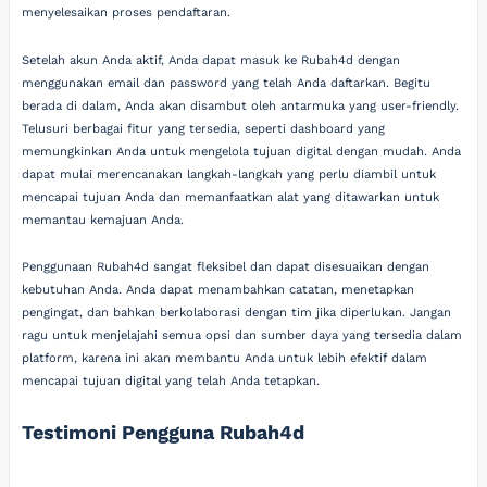
menyelesaikan proses pendaftaran.
Setelah akun Anda aktif, Anda dapat masuk ke Rubah4d dengan
menggunakan email dan password yang telah Anda daftarkan. Begitu
berada di dalam, Anda akan disambut oleh antarmuka yang user-friendly.
Telusuri berbagai fitur yang tersedia, seperti dashboard yang
memungkinkan Anda untuk mengelola tujuan digital dengan mudah. Anda
dapat mulai merencanakan langkah-langkah yang perlu diambil untuk
mencapai tujuan Anda dan memanfaatkan alat yang ditawarkan untuk
memantau kemajuan Anda.
Penggunaan Rubah4d sangat fleksibel dan dapat disesuaikan dengan
kebutuhan Anda. Anda dapat menambahkan catatan, menetapkan
pengingat, dan bahkan berkolaborasi dengan tim jika diperlukan. Jangan
ragu untuk menjelajahi semua opsi dan sumber daya yang tersedia dalam
platform, karena ini akan membantu Anda untuk lebih efektif dalam
mencapai tujuan digital yang telah Anda tetapkan.
Testimoni Pengguna Rubah4d