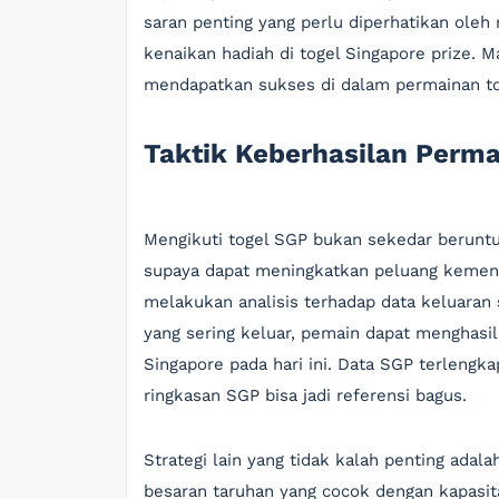
saran penting yang perlu diperhatikan ole
kenaikan hadiah di togel Singapore prize. M
mendapatkan sukses di dalam permainan tog
Taktik Keberhasilan Perma
Mengikuti togel SGP bukan sekedar beruntu
supaya dapat meningkatkan peluang kemena
melakukan analisis terhadap data keluara
yang sering keluar, pemain dapat menghasil
Singapore pada hari ini. Data SGP terleng
ringkasan SGP bisa jadi referensi bagus.
Strategi lain yang tidak kalah penting ad
besaran taruhan yang cocok dengan kapasita