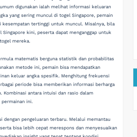
mum digunakan ialah melihat informasi keluaran
ngka yang sering muncul di togel Singapore, pemain
 kesempatan tertinggi untuk muncul. Misalnya, bila
l Singapore kini, peserta dapat menganggap untuk
togel mereka.
rmula matematis berguna statistik dan probabilitas
nakan metode ini, pemain bisa mendapatkan
inan keluar angka spesifik. Menghitung frekuensi
berbagai periode bisa memberikan informasi berharga
 Kombinasi antara intuisi dan rasio dalam
 permainan ini.
hui dengan pengeluaran terbaru. Melalui memantau
eserta bisa lebih cepat merespons dan menyesuaikan
nyediakan insight yang tepat tentang kondisi