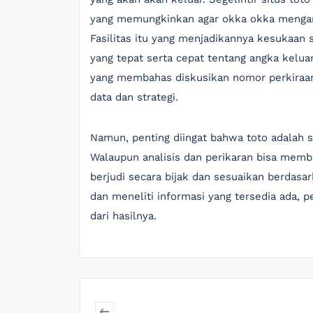
yang memungkinkan agar okka okka mengamat
Fasilitas itu yang menjadikannya kesukaan
yang tepat serta cepat tentang angka kelua
yang membahas diskusikan nomor perkiraan 
data dan strategi.
Namun, penting diingat bahwa toto adalah
Walaupun analisis dan perikaran bisa memba
berjudi secara bijak dan sesuaikan berda
dan meneliti informasi yang tersedia ada, 
dari hasilnya.