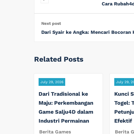
Cara Rubah4d
Next post
Dari Syair ke Angka: Mencari Bocoran 
Related Posts
July 29, 2026
July 29, 2
Dari Tradisional ke
Kunci 
Maju: Perkembangan
Togel: 
Game Salju4D dalam
Petunju
Industri Permainan
Efektif
Berita Games
Berita 