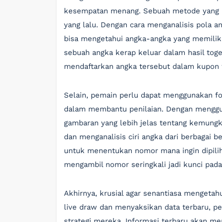
kesempatan menang. Sebuah metode yang u
yang lalu. Dengan cara menganalisis pola a
bisa mengetahui angka-angka yang memiliki
sebuah angka kerap keluar dalam hasil toge
mendaftarkan angka tersebut dalam kupon 
Selain, pemain perlu dapat menggunakan fo
dalam membantu penilaian. Dengan menggu
gambaran yang lebih jelas tentang kemungk
dan menganalisis ciri angka dari berbagai 
untuk menentukan nomor mana ingin dipilih.
mengambil nomor seringkali jadi kunci pada
Akhirnya, krusial agar senantiasa mengeta
live draw dan menyaksikan data terbaru, p
strategi mereka. Informasi terbaru akan me