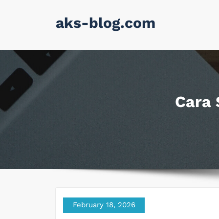
Skip
aks-blog.com
to
content
Cara 
February 18, 2026