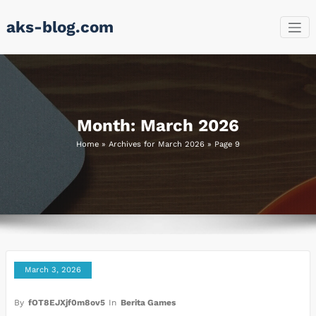
Skip
aks-blog.com
to
content
Month:
March 2026
Home
»
Archives for March 2026
»
Page 9
March 3, 2026
By
fOT8EJXjf0m8ov5
In
Berita Games